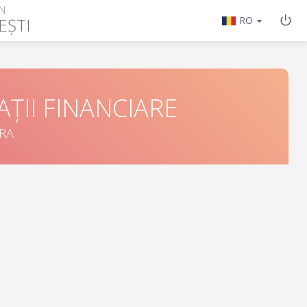
N
EȘTI
RO
ȚII FINANCIARE
ORA