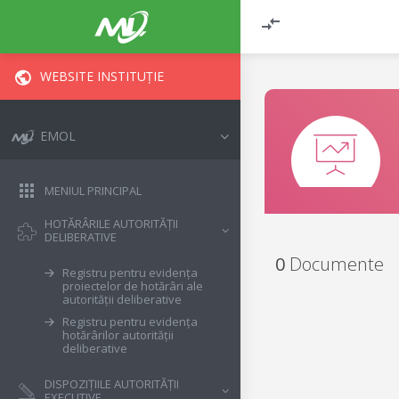
WEBSITE INSTITUȚIE
EMOL
MENIUL PRINCIPAL
HOTĂRÂRILE AUTORITĂȚII
DELIBERATIVE
0
Documente
Registru pentru evidența
proiectelor de hotărâri ale
autorității deliberative
Registru pentru evidența
hotărârilor autorității
deliberative
DISPOZIȚIILE AUTORITĂȚII
EXECUTIVE