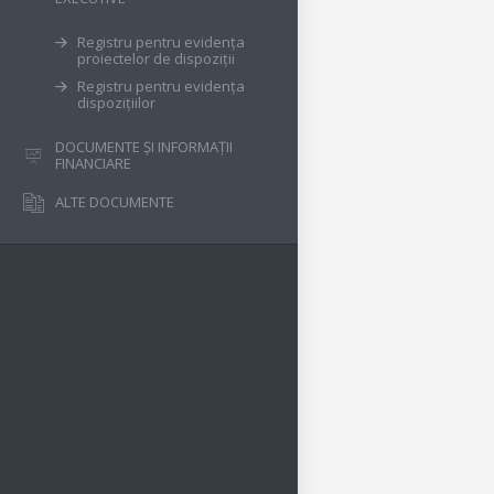
Registru pentru evidența
proiectelor de dispoziții
Registru pentru evidența
dispozițiilor
DOCUMENTE ȘI INFORMAȚII
FINANCIARE
ALTE DOCUMENTE