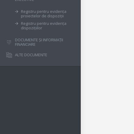
Registru pentru evidența
proiectelor de dispoziții
Registru pentru evidența
dispozițiilor
DOCUMENTE ȘI INFORMAȚII
FINANCIARE
ALTE DOCUMENTE