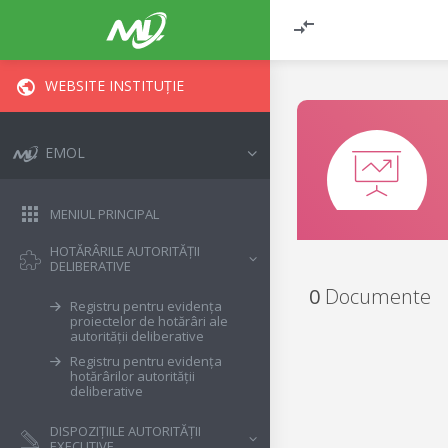
WEBSITE INSTITUȚIE
EMOL
MENIUL PRINCIPAL
HOTĂRÂRILE AUTORITĂȚII
DELIBERATIVE
0
Documente
Registru pentru evidența
proiectelor de hotărâri ale
autorității deliberative
Registru pentru evidența
hotărârilor autorității
deliberative
DISPOZIȚIILE AUTORITĂȚII
EXECUTIVE