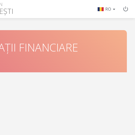
N
EȘTI
RO
ȚII FINANCIARE