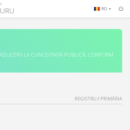
A
TURU
RO
 ADUCERII LA CUNOȘTINȚĂ PUBLICĂ, CONFORM
REGISTRU
/
PRIMĂRIA