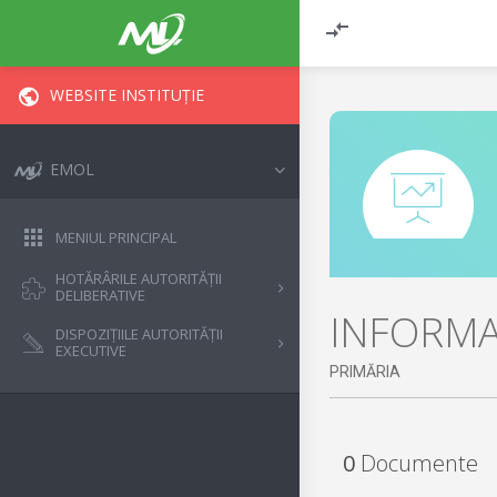
WEBSITE INSTITUȚIE
EMOL
MENIUL PRINCIPAL
HOTĂRÂRILE AUTORITĂȚII
DELIBERATIVE
INFORMAȚ
DISPOZIȚIILE AUTORITĂȚII
EXECUTIVE
PRIMĂRIA
0
Documente