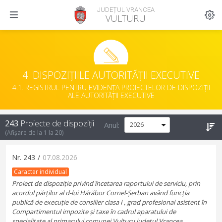
JUDEȚUL VRANCEA
VULTURU
4. DISPOZIȚIILE AUTORITĂȚII EXECUTIVE
4.1. REGISTRUL PENTRU EVIDENȚA PROIECTELOR DE DISPOZIȚII
ALE AUTORITĂȚII EXECUTIVE
243
Proiecte de dispoziții
Anul:
(Afișare de la
1
la
20
)
Nr.
243
/
07.08.2026
Caracter individual
Proiect de dispoziție privind încetarea raportului de serviciu, prin
acordul părților al d-lui Hărăbor Cornel-Șerban având funcția
publică de execuție de consilier clasa I , grad profesional asistent în
Compartimentul impozite și taxe în cadrul aparatului de
specialitate al primarului comunei Vulturu,judetul Vrancea