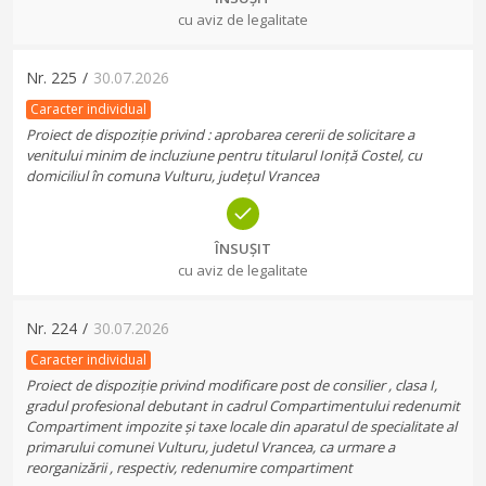
cu aviz de legalitate
Nr.
225
/
30.07.2026
Caracter individual
Proiect de dispoziție privind : aprobarea cererii de solicitare a
venitului minim de incluziune pentru titularul Ioniță Costel, cu
domiciliul în comuna Vulturu, județul Vrancea
ÎNSUȘIT
cu aviz de legalitate
Nr.
224
/
30.07.2026
Caracter individual
Proiect de dispoziție privind modificare post de consilier , clasa I,
gradul profesional debutant in cadrul Compartimentului redenumit
Compartiment impozite și taxe locale din aparatul de specialitate al
primarului comunei Vulturu, judetul Vrancea, ca urmare a
reorganizării , respectiv, redenumire compartiment