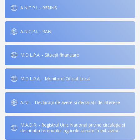
A.N.C.P.I. - RENNS
A.N.C.P.I. - RAN
M.D.L.P.A. - Situații financiare
M.D.L.P.A. - Monitorul Oficial Local
A.N.I. - Declarații de avere și declarații de interese
M.A.D.R. - Registrul Unic Național privind circulația și
destinația terenurilor agricole situate în extravilan