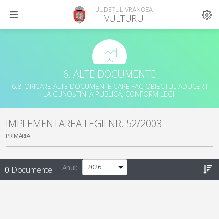
JUDEȚUL VRANCEA
VULTURU
6. ALTE DOCUMENTE
6.8. ORICARE ALTE DOCUMENTE CARE FAC OBIECTUL ADUCERII
LA CUNOȘTINȚĂ PUBLICĂ, CONFORM LEGII
IMPLEMENTAREA LEGII NR. 52/2003
PRIMĂRIA
Anul:
0
Documente