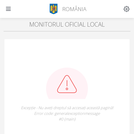
ROMÂNIA
MONITORUL OFICIAL LOCAL
Excepție - Nu aveți dreptul să accesați această pagină!
Error code: generalexceptionmessage
#0 {main}