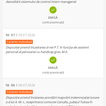
dezvoltării sistemului de control intern managerial
EMISĂ
contrasemnată
Nr.
67
/
09.07.2026
Caracter individual
Dispoziție privind încadrarea d-nei P.T. în funcţia de asistent
personal al persoanei cu handicap grav, M.A.
EMISĂ
contrasemnată
Nr.
66
/
06.07.2026
Caracter individual
Dispoziție privind încetarea acordării majorării indemnizației lunare
a d-lui A. M.-I., viceprimarul comunei Carcaliu, județul Tulcea în