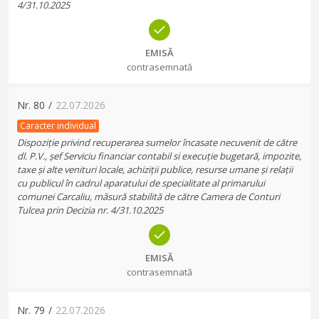
4/31.10.2025
EMISĂ
contrasemnată
Nr.
80
/
22.07.2026
Caracter individual
Dispoziție privind recuperarea sumelor încasate necuvenit de către
dl. P.V., șef Serviciu financiar contabil si execuție bugetară, impozite,
taxe și alte venituri locale, achiziții publice, resurse umane și relații
cu publicul în cadrul aparatului de specialitate al primarului
comunei Carcaliu, măsură stabilită de către Camera de Conturi
Tulcea prin Decizia nr. 4/31.10.2025
EMISĂ
contrasemnată
Nr.
79
/
22.07.2026