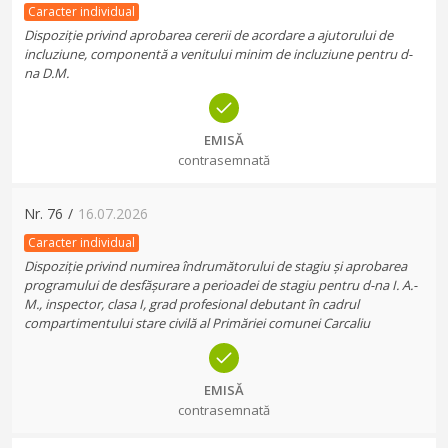
Caracter individual
Dispoziție privind aprobarea cererii de acordare a ajutorului de
incluziune, componentă a venitului minim de incluziune pentru d-
na D.M.
EMISĂ
contrasemnată
Nr.
76
/
16.07.2026
Caracter individual
Dispoziție privind numirea îndrumătorului de stagiu și aprobarea
programului de desfășurare a perioadei de stagiu pentru d-na I. A.-
M., inspector, clasa I, grad profesional debutant în cadrul
compartimentului stare civilă al Primăriei comunei Carcaliu
EMISĂ
contrasemnată