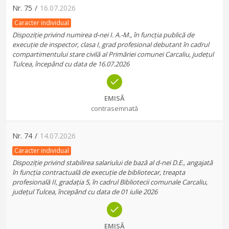
Nr.
75
/
16.07.2026
Caracter individual
Dispoziție privind numirea d-nei I. A.-M., în funcția publică de
execuție de inspector, clasa I, grad profesional debutant în cadrul
compartimentului stare civilă al Primăriei comunei Carcaliu, județul
Tulcea, începând cu data de 16.07.2026
EMISĂ
contrasemnată
Nr.
74
/
14.07.2026
Caracter individual
Dispoziție privind stabilirea salariului de bază al d-nei D.E., angajată
în funcția contractuală de execuție de bibliotecar, treapta
profesională II, gradația 5, în cadrul Bibliotecii comunale Carcaliu,
județul Tulcea, începând cu data de 01 iulie 2026
EMISĂ