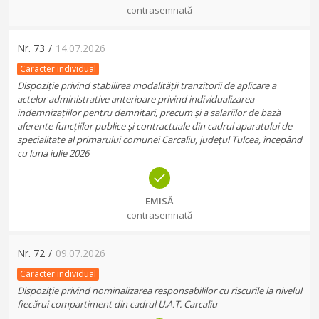
contrasemnată
Nr.
73
/
14.07.2026
Caracter individual
Dispoziție privind stabilirea modalității tranzitorii de aplicare a
actelor administrative anterioare privind individualizarea
indemnizațiilor pentru demnitari, precum și a salariilor de bază
aferente funcțiilor publice și contractuale din cadrul aparatului de
specialitate al primarului comunei Carcaliu, județul Tulcea, începând
cu luna iulie 2026
EMISĂ
contrasemnată
Nr.
72
/
09.07.2026
Caracter individual
Dispoziție privind nominalizarea responsabililor cu riscurile la nivelul
fiecărui compartiment din cadrul U.A.T. Carcaliu