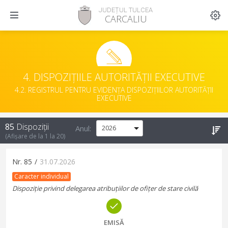
JUDEȚUL TULCEA
CARCALIU
4. DISPOZIȚIILE AUTORITĂȚII EXECUTIVE
4.2. REGISTRUL PENTRU EVIDENȚA DISPOZIȚIILOR AUTORITĂȚII
EXECUTIVE
85
Dispoziții
Anul:
(Afișare de la
1
la
20
)
Nr.
85
/
31.07.2026
Caracter individual
Dispoziție privind delegarea atribuțiilor de ofițer de stare civilă
EMISĂ