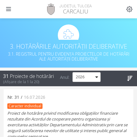
JUDEȚUL TULCEA
CARCALIU
3. HOTĂRÂRILE AUTORITĂȚII DELIBERATIVE
3.1. REGISTRUL PENTRU EVIDENȚA PROIECTELOR DE HOTĂRÂRI
ALE AUTORITĂȚII DELIBERATIVE
31
Proiecte de hotărâri
Anul:
(Afișare de la
1
la
20
)
Nr.
31
/
16.07.2026
Caracter individual
Proiect de hotărâre privind modificarea obligațiilor financiare
rezultate din Acordul de cooperare pentru organizarea și
exercitarea activităților Departamentului Administrativ prin care se
asigură satisfacerea nevoilor de utilitate și interes public general al
comunelor semnatare