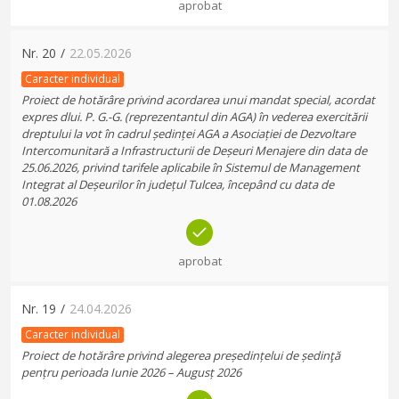
aprobat
Nr.
20
/
22.05.2026
Caracter individual
Proiect de hotărâre privind acordarea unui mandat special, acordat
expres dlui. P. G.-G. (reprezentantul din AGA) în vederea exercitării
dreptului la vot în cadrul ședinței AGA a Asociației de Dezvoltare
Intercomunitară a Infrastructurii de Deșeuri Menajere din data de
25.06.2026, privind tarifele aplicabile în Sistemul de Management
Integrat al Deșeurilor în județul Tulcea, începând cu data de
01.08.2026
aprobat
Nr.
19
/
24.04.2026
Caracter individual
Proiect de hotărâre privind alegerea președințelui de ședinţă
pențru perioada Iunie 2026 – Augusț 2026