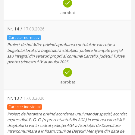
aprobat
Nr.
14
/
17.03.2026
Caracter normativ
Proiect de hotărâre privind aprobarea contului de execuție a
bugetului local și a bugetului instituțiilor publice finanțate parțial
sau integral din venituri proprii al comunei Carcaliu, județul Tulcea,
pentru trimestrul IV al anului 2025
aprobat
Nr.
13
/
17.03.2026
Caracter individual
Proiect de hotărâre privind acordarea unui mandat special, acordat
expres dlui. P. G.-G. (reprezentantul din AGA) în vederea exercitării
dreptului la vot în cadrul ședinței AGA a Asociației de Dezvoltare
Intercomunitară a Infrastructurii de Deșeuri Menajere din data de