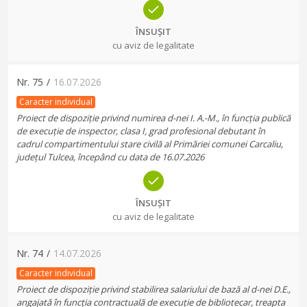
ÎNSUȘIT
cu aviz de legalitate
Nr.
75
/
16.07.2026
Caracter individual
Proiect de dispoziție privind numirea d-nei I. A.-M., în funcția publică
de execuție de inspector, clasa I, grad profesional debutant în
cadrul compartimentului stare civilă al Primăriei comunei Carcaliu,
județul Tulcea, începând cu data de 16.07.2026
ÎNSUȘIT
cu aviz de legalitate
Nr.
74
/
14.07.2026
Caracter individual
Proiect de dispoziție privind stabilirea salariului de bază al d-nei D.E.,
angajată în funcția contractuală de execuție de bibliotecar, treapta