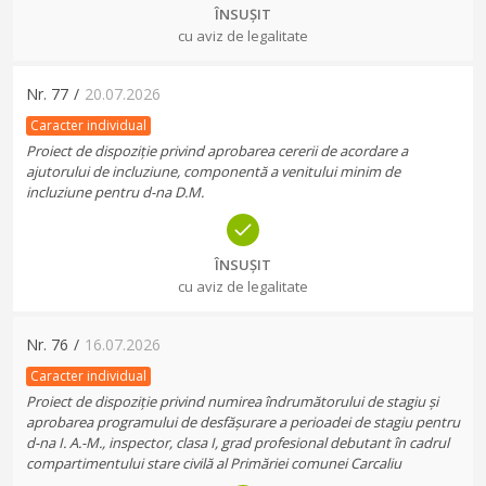
ÎNSUȘIT
cu aviz de legalitate
Nr.
77
/
20.07.2026
Caracter individual
Proiect de dispoziție privind aprobarea cererii de acordare a
ajutorului de incluziune, componentă a venitului minim de
incluziune pentru d-na D.M.
ÎNSUȘIT
cu aviz de legalitate
Nr.
76
/
16.07.2026
Caracter individual
Proiect de dispoziție privind numirea îndrumătorului de stagiu și
aprobarea programului de desfășurare a perioadei de stagiu pentru
d-na I. A.-M., inspector, clasa I, grad profesional debutant în cadrul
compartimentului stare civilă al Primăriei comunei Carcaliu