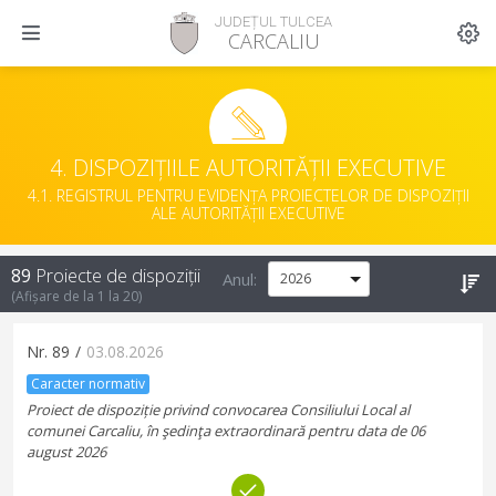
JUDEȚUL TULCEA
CARCALIU
4. DISPOZIȚIILE AUTORITĂȚII EXECUTIVE
4.1. REGISTRUL PENTRU EVIDENȚA PROIECTELOR DE DISPOZIȚII
ALE AUTORITĂȚII EXECUTIVE
89
Proiecte de dispoziții
Anul:
(Afișare de la
1
la
20
)
Nr.
89
/
03.08.2026
Caracter normativ
Proiect de dispoziție privind convocarea Consiliului Local al
comunei Carcaliu, în şedinţa extraordinară pentru data de 06
august 2026