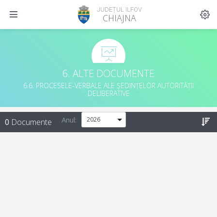
JUDEȚUL ILFOV
CHIAJNA
6. ALTE DOCUMENTE
6.6. PROCESELE-VERBALE ALE ȘEDINȚELOR AUTORITĂȚII
DELIBERATIVE
Anul:
0
Documente