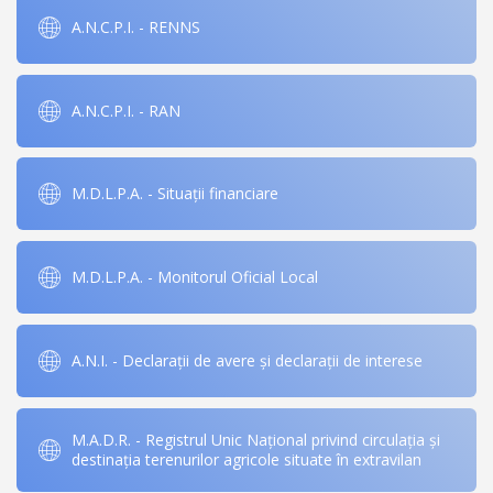
A.N.C.P.I. - RENNS
A.N.C.P.I. - RAN
M.D.L.P.A. - Situații financiare
M.D.L.P.A. - Monitorul Oficial Local
A.N.I. - Declarații de avere și declarații de interese
M.A.D.R. - Registrul Unic Național privind circulația și
destinația terenurilor agricole situate în extravilan