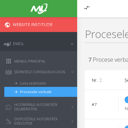
WEBSITE INSTITUȚIE
Procesele
EMOL
7
Procese verb
MENIUL PRINCIPAL
ȘEDINȚELE CONSILIULUI LOCAL
Nr.
Ș
Lista ședințelor
Procesele verbale
#
7
HOTĂRÂRILE AUTORITĂȚII
N
DELIBERATIVE
DISPOZIȚIILE AUTORITĂȚII
EXECUTIVE