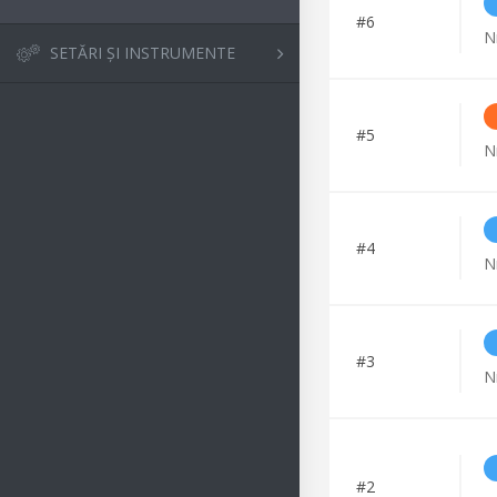
#
6
N
SETĂRI ȘI INSTRUMENTE
#
5
N
#
4
N
#
3
N
#
2