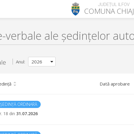
JUDEȚUL ILFOV
COMUNA
CHIA
-verbale ale ședințelor autor
ale
Anul:
edință
Dată aprobare
ȘEDINȚĂ ORDINARĂ
r. 18 din
31.07.2026