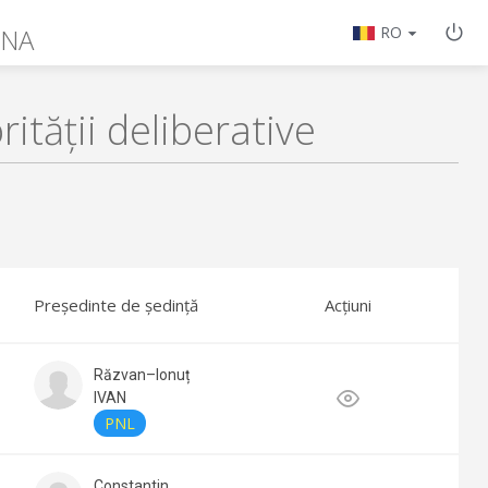
JNA
RO
ității deliberative
Președinte de ședință
Acțiuni
Răzvan–Ionuț
IVAN
PNL
Constantin