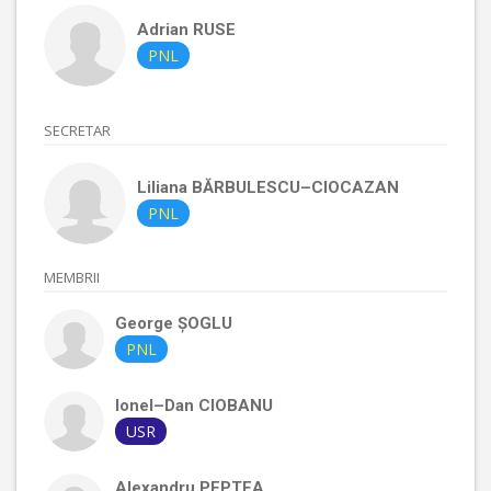
Adrian
RUSE
PNL
SECRETAR
Liliana
BĂRBULESCU–CIOCAZAN
PNL
MEMBRII
George
ȘOGLU
PNL
Ionel–Dan
CIOBANU
USR
Alexandru
PEPTEA