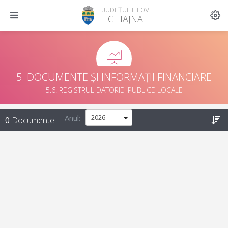
JUDEȚUL ILFOV
CHIAJNA
5. DOCUMENTE ȘI INFORMAȚII FINANCIARE
5.6. REGISTRUL DATORIEI PUBLICE LOCALE
Anul:
0
Documente