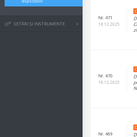
dispozițiilor
C
Nr.
471
D
SETĂRI ȘI INSTRUMENTE
18.12.2025
C
z
C
Nr.
470
D
18.12.2025
p
N
C
Nr.
469
D