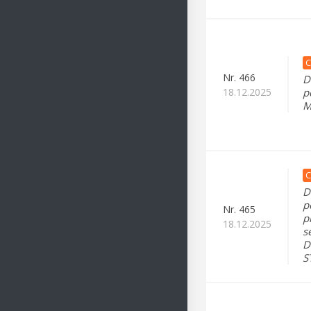
C
Nr.
466
D
18.12.2025
p
M
C
D
p
Nr.
465
p
18.12.2025
s
D
S