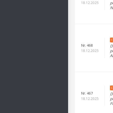
18.12.2025
p
N
C
Nr.
468
D
18.12.2025
p
A
C
Nr.
467
D
18.12.2025
p
F