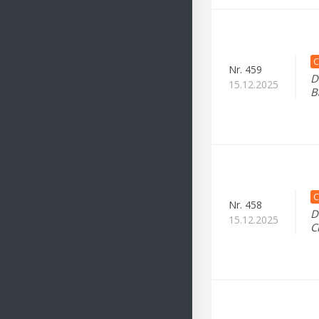
C
Nr.
459
D
15.12.2025
B
C
Nr.
458
D
15.12.2025
C