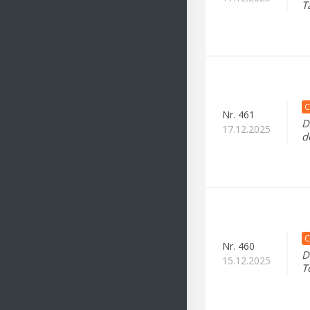
T
C
Nr.
461
D
17.12.2025
d
C
Nr.
460
D
15.12.2025
T