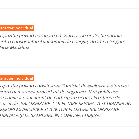
aracter individual
ispoziție privind aprobarea măsurilor de protecție socială
entru consumatorul vulnerabil de energie, doamna Grigore
aria Madalina
aracter individual
ispoziție privind constituirea Comisiei de evaluare a ofertelor
entru demararea procedurii de negociere fără publicare
realabilă a unui anunț de participare pentru Prestarea de
ervicii de „SALUBRIZARE, COLECTARE SEPARATĂ ȘI TRANSPORT
EȘEURI MUNICIPALE ȘI A ALTOR FLUXURI, SALUBRIZARE
TRADALĂ ȘI DESZĂPEZIRE ÎN COMUNA CHIAJNA”