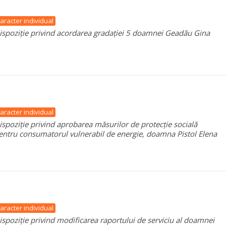
aracter individual
ispoziție privind acordarea gradației 5 doamnei Geadău Gina
aracter individual
ispoziție privind aprobarea măsurilor de protecție socială
entru consumatorul vulnerabil de energie, doamna Pistol Elena
aracter individual
ispoziție privind modificarea raportului de serviciu al doamnei