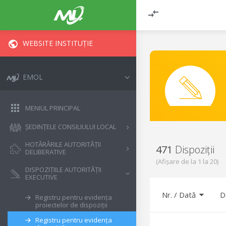
WEBSITE INSTITUȚIE
EMOL
MENIUL PRINCIPAL
ȘEDINȚELE CONSILIULUI LOCAL
HOTĂRÂRILE AUTORITĂȚII
471
Dispoziții
DELIBERATIVE
(Afișare de la
1
la
20
)
DISPOZIȚIILE AUTORITĂȚII
EXECUTIVE
Nr.
/
Dată
D
Registru pentru evidența
proiectelor de dispoziții
Registru pentru evidența