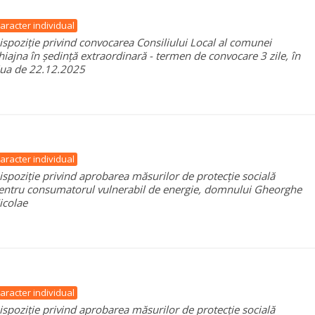
aracter individual
ispoziție privind convocarea Consiliului Local al comunei
hiajna în ședință extraordinară - termen de convocare 3 zile, în
iua de 22.12.2025
aracter individual
ispoziție privind aprobarea măsurilor de protecție socială
entru consumatorul vulnerabil de energie, domnului Gheorghe
icolae
aracter individual
ispoziție privind aprobarea măsurilor de protecție socială