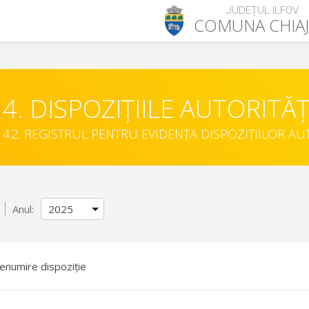
JUDEȚUL ILFOV
COMUNA
CHIA
4. DISPOZIȚIILE AUTORITĂȚ
4.2. REGISTRUL PENTRU EVIDENȚA DISPOZIȚIILOR AU
Anul:
enumire dispoziție