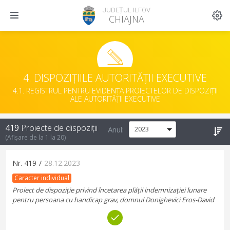
JUDEȚUL ILFOV
CHIAJNA
4. DISPOZIȚIILE AUTORITĂȚII EXECUTIVE
4.1. REGISTRUL PENTRU EVIDENȚA PROIECTELOR DE DISPOZIȚII
ALE AUTORITĂȚII EXECUTIVE
419
Proiecte de dispoziții
Anul:
(Afișare de la
1
la
20
)
Nr.
419
/
28.12.2023
Caracter individual
Proiect de dispoziție privind încetarea plății indemnizației lunare
pentru persoana cu handicap grav, domnul Donighevici Eros-David