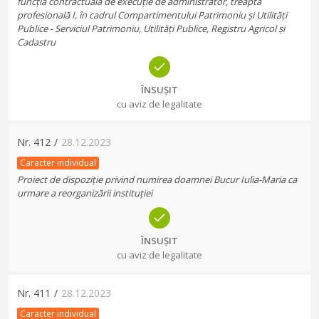
funcția contractuală de execuție de administrator, treapta
profesională I, în cadrul Compartimentului Patrimoniu și Utilități
Publice - Serviciul Patrimoniu, Utilități Publice, Registru Agricol și
Cadastru
ÎNSUȘIT
cu aviz de legalitate
Nr.
412
/
28.12.2023
Caracter individual
Proiect de dispoziție privind numirea doamnei Bucur Iulia-Maria ca
urmare a reorganizării instituției
ÎNSUȘIT
cu aviz de legalitate
Nr.
411
/
28.12.2023
Caracter individual