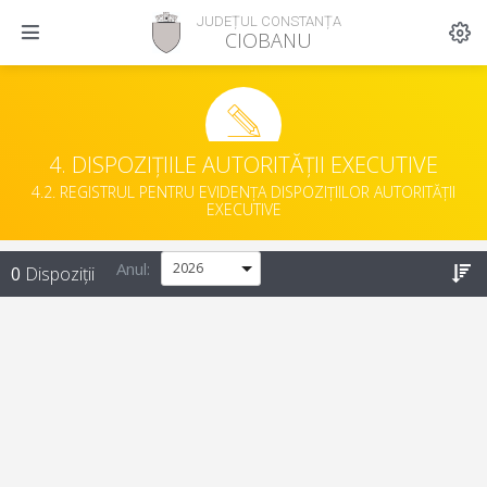
JUDEȚUL CONSTANȚA
CIOBANU
4. DISPOZIȚIILE AUTORITĂȚII EXECUTIVE
4.2. REGISTRUL PENTRU EVIDENȚA DISPOZIȚIILOR AUTORITĂȚII
EXECUTIVE
Anul:
0
Dispoziții