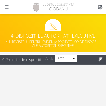
JUDEȚUL CONSTANȚA
CIOBANU
4. DISPOZIȚIILE AUTORITĂȚII EXECUTIVE
4.1. REGISTRUL PENTRU EVIDENȚA PROIECTELOR DE DISPOZIȚII
ALE AUTORITĂȚII EXECUTIVE
Anul:
0
Proiecte de dispoziții