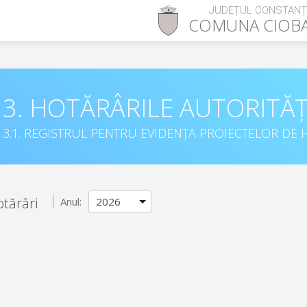
JUDEȚUL CONSTAN
COMUNA
CIOB
3. HOTĂRÂRILE AUTORITĂȚ
3.1. REGISTRUL PENTRU EVIDENȚA PROIECTELOR DE H
otărâri
Anul: