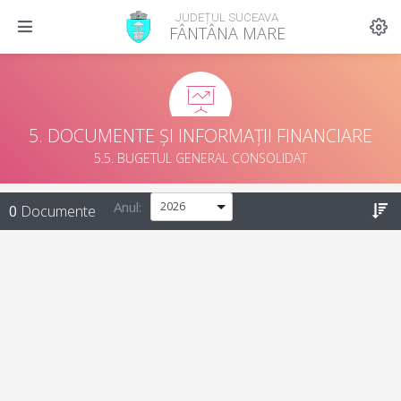
JUDEȚUL SUCEAVA
FÂNTÂNA MARE
5. DOCUMENTE ȘI INFORMAȚII FINANCIARE
5.5. BUGETUL GENERAL CONSOLIDAT
Anul:
0
Documente