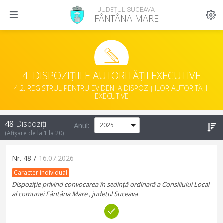
JUDEȚUL SUCEAVA
FÂNTÂNA MARE
4. DISPOZIȚIILE AUTORITĂȚII EXECUTIVE
4.2. REGISTRUL PENTRU EVIDENȚA DISPOZIȚIILOR AUTORITĂȚII
EXECUTIVE
48
Dispoziții
Anul:
(Afișare de la
1
la
20
)
Nr.
48
/
16.07.2026
Caracter individual
Dispoziție privind convocarea în sedinţă ordinară a Consiliului Local
al comunei Fântâna Mare , judetul Suceava