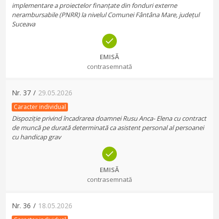
implementare a proiectelor finanțate din fonduri externe
nerambursabile (PNRR) la nivelul Comunei Fântâna Mare, județul
Suceava
EMISĂ
contrasemnată
Nr.
37
/
29.05.2026
Caracter individual
Dispoziție privind încadrarea doamnei Rusu Anca- Elena cu contract
de muncă pe durată determinată ca asistent personal al persoanei
cu handicap grav
EMISĂ
contrasemnată
Nr.
36
/
18.05.2026