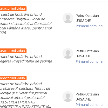
aracter individual
roiect de hotărâre privind
Petru-Octavian
probarea Bugetului local de
URSACHE
enituri si cheltuieli al Consiliului
Primarul comunei
ocal Fântâna Mare , pentru anul
026
aracter individual
Petru-Octavian
roiect de hotărâre privind
URSACHE
legerea Preşedintelui de şedinţă
Primarul comunei
aracter individual
roiect de hotărâre privind
probarea Proiectului Tehnic de
xecuție și a Devizului general
Petru-Octavian
ctualizat aferent proiectului
URSACHE
CRESTEREA EFICIENTEI
Primarul comunei
NERGETICE A INFRASTRUCTURII