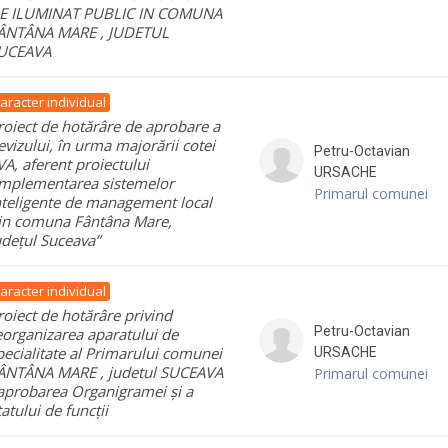
E ILUMINAT PUBLIC IN COMUNA
ÂNTÂNA MARE , JUDETUL
UCEAVA
aracter individual
roiect de hotărâre de aprobare a
evizului, în urma majorării cotei
Petru-Octavian
VA, aferent proiectului
URSACHE
Implementarea sistemelor
Primarul comunei
nteligente de management local
in comuna Fântâna Mare,
udețul Suceava”
aracter individual
roiect de hotărâre privind
Petru-Octavian
eorganizarea aparatului de
pecialitate al Primarului comunei
URSACHE
ÂNTÂNA MARE , judetul SUCEAVA
Primarul comunei
 aprobarea Organigramei și a
tatului de funcții