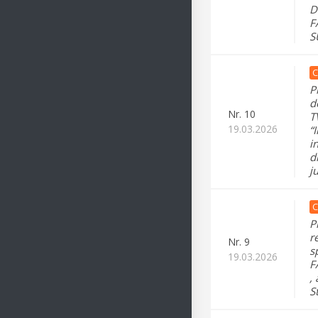
D
F
S
C
P
d
Nr.
10
T
19.03.2026
“
i
d
j
C
P
r
Nr.
9
s
19.03.2026
F
,
S