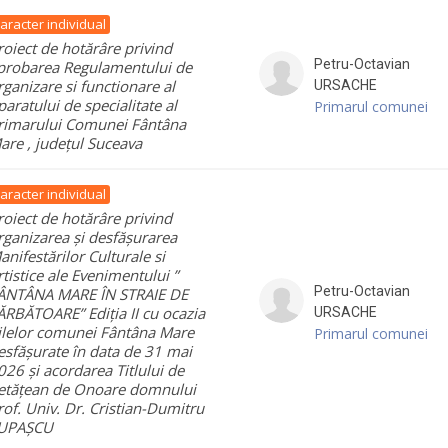
aracter individual
roiect de hotărâre privind
Petru-Octavian
probarea Regulamentului de
rganizare si functionare al
URSACHE
paratului de specialitate al
Primarul comunei
rimarului Comunei Fântâna
are , județul Suceava
aracter individual
roiect de hotărâre privind
rganizarea și desfășurarea
anifestărilor Culturale si
rtistice ale Evenimentului ”
Petru-Octavian
ÂNTÂNA MARE ÎN STRAIE DE
ĂRBĂTOARE” Ediția II cu ocazia
URSACHE
ilelor comunei Fântâna Mare
Primarul comunei
esfășurate în data de 31 mai
026 și acordarea Titlului de
etățean de Onoare domnului
rof. Univ. Dr. Cristian-Dumitru
UPAȘCU