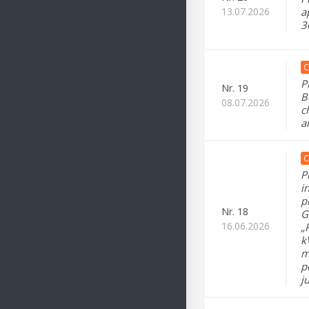
13.07.2026
a
3
C
P
Nr.
19
B
08.07.2026
c
a
C
P
i
p
Nr.
18
G
16.06.2026
„
k
m
p
j