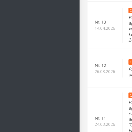
C
P
Nr.
13
a
14.04.2026
v
L
2
C
Nr.
12
P
26.03.2026
a
C
P
a
e
Nr.
11
a
24.03.2026
“
E