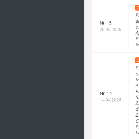
C
P
a
Nr.
15
o
20.05.2026
A
P
M
C
P
o
M
A
F
Nr.
14
S
14.04.2026
Z
d
2
C
P
L