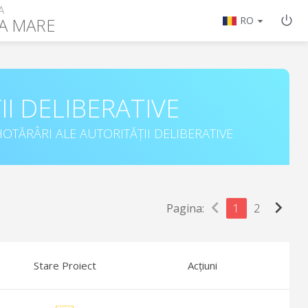
A
A MARE
RO
II DELIBERATIVE
OTĂRÂRI ALE AUTORITĂȚII DELIBERATIVE
chevron_left
chevron_right
Pagina:
1
2
Stare Proiect
Acțiuni