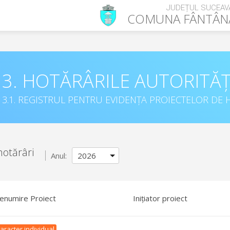
JUDEȚUL SUCEAV
COMUNA
FÂNTÂN
3. HOTĂRÂRILE AUTORITĂȚ
3.1. REGISTRUL PENTRU EVIDENȚA PROIECTELOR DE H
hotărâri
Anul:
enumire Proiect
Inițiator proiect
aracter individual