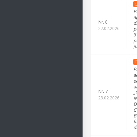
C
P
a
Nr.
8
d
27.02.2026
p
3
p
j
C
P
a
e
a
Nr.
7
„
23.02.2026
I
D
C
B
f
d