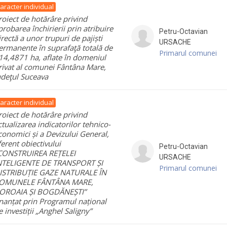
aracter individual
roiect de hotărâre privind
probarea închirierii prin atribuire
Petru-Octavian
irectă a unor trupuri de pajiști
URSACHE
ermanente în suprafaţă totală de
Primarul comunei
14,4871 ha, aflate în domeniul
rivat al comunei Fântâna Mare,
udeţul Suceava
aracter individual
roiect de hotărâre privind
ctualizarea indicatorilor tehnico-
conomici și a Devizului General,
ferent obiectivului
Petru-Octavian
CONSTRUIREA REȚELEI
URSACHE
NTELIGENTE DE TRANSPORT ȘI
Primarul comunei
ISTRIBUȚIE GAZE NATURALE ÎN
OMUNELE FÂNTÂNA MARE,
OROAIA ȘI BOGDĂNEȘTI”
inanțat prin Programul național
e investiții „Anghel Saligny”