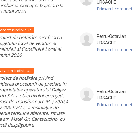
URSACHE
probarea execuţiei bugetare la
Primarul comunei
0 Iunie 2026
aracter individual
Petru-Octavian
roiect de hotărâre rectificarea
ugetului local de venituri si
URSACHE
heltuieli al Consiliului Local al
Primarul comunei
nului 2026
aracter individual
roiect de hotărâre privind
nițierea procedurii de predare în
roprietatea operatorului Delgaz
Petru-Octavian
rid S.A. a obiectivului energetic
URSACHE
Post de Transformare (PT) 20/0,4
Primarul comunei
V 400 kVA” și a instalației de
edie tensiune aferente, situate
e str. Matei Gr. Cantacuzino, cu
ustă despăgubire