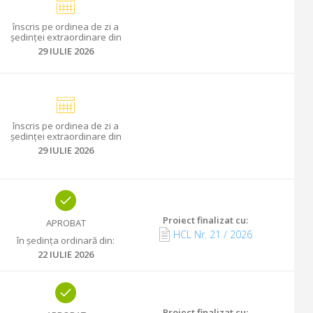
înscris
pe ordinea de zi a
ședinței extraordinare din
29 IULIE 2026
înscris
pe ordinea de zi a
ședinței extraordinare din
29 IULIE 2026
Proiect finalizat cu
:
APROBAT
HCL Nr.
21
/
2026
în ședința ordinară din
:
22 IULIE 2026
Proiect finalizat cu
: