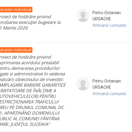
aracter individual
Petru-Octavian
roiect de hotărâre privind
URSACHE
probarea execuţiei bugetare la
Primarul comunei
1 Martie 2026
aracter individual
roiect de hotărâre privind
xprimarea acordului prealabil
entru demararea procedurilor
egale și administrative în vederea
alizării obiectivului de investiții:
Petru-Octavian
AMPLASARE BARIERE GABARITICE
URSACHE
LIMITATOARE DE ÎNĂLŢIME A
Primarul comunei
UTOVEHICULELOR) PENTRU
ESTRICŢIONAREA TRAFICULUI
REU PE DRUMUL COMUNAL DC
1, APARŢINÂND DOMENIULUI
UBLIC AL COMUNEI FÂNTÂNA
ARE, JUDEŢUL SUCEAVA”