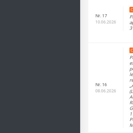
C
Nr.
17
P
10.06.2026
a
3
C
P
e
p
l
re
Nr.
16
„
08.06.2026
(
A
R
G
1
P
M