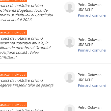
Petru-Octavian
roiect de hotărâre privind
ectificarea Bugetului local de
URSACHE
enituri si cheltuieli al Consiliului
Primarul comunei
ocal al anului 2026
aracter individual
roiect de hotărâre privind
Petru-Octavian
ajorarea cotizației anuale, în
URSACHE
alitate de membru al Grupului
Primarul comunei
e Acțiune Locală „Valea
omuzului”
aracter individual
Petru-Octavian
roiect de hotărâre privind
URSACHE
legerea Preşedintelui de şedinţă
Primarul comunei
aracter individual
Petru-Octavian
roiect de hotărâre privind