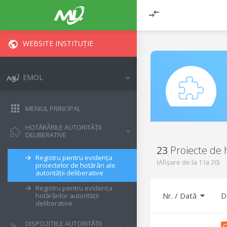
WEBSITE INSTITUȚIE
EMOL
MENIUL PRINCIPAL
HOTĂRÂRILE AUTORITĂȚII
DELIBERATIVE
23
Proiecte de 
Registru pentru evidența
(Afișare de la
1
la
20
)
proiectelor de hotărâri ale
autorității deliberative
Registru pentru evidența
Nr. / Dată
D
hotărârilor autorității
deliberative
DISPOZIȚIILE AUTORITĂȚII
C