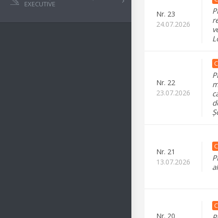
EXECUTIVE
P
Nr.
23
r
24.07.2026
v
L
C
P
Nr.
22
m
23.07.2026
c
d
Ș
C
Nr.
21
P
13.07.2026
a
C
Nr.
20
P