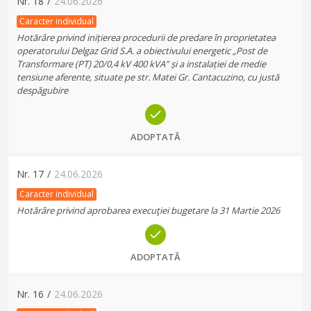
Nr.
18
/
24.06.2026
Caracter individual
Hotărâre privind inițierea procedurii de predare în proprietatea
operatorului Delgaz Grid S.A. a obiectivului energetic „Post de
Transformare (PT) 20/0,4 kV 400 kVA” și a instalației de medie
tensiune aferente, situate pe str. Matei Gr. Cantacuzino, cu justă
despăgubire
ADOPTATĂ
Nr.
17
/
24.06.2026
Caracter individual
Hotărâre privind aprobarea execuţiei bugetare la 31 Martie 2026
ADOPTATĂ
Nr.
16
/
24.06.2026