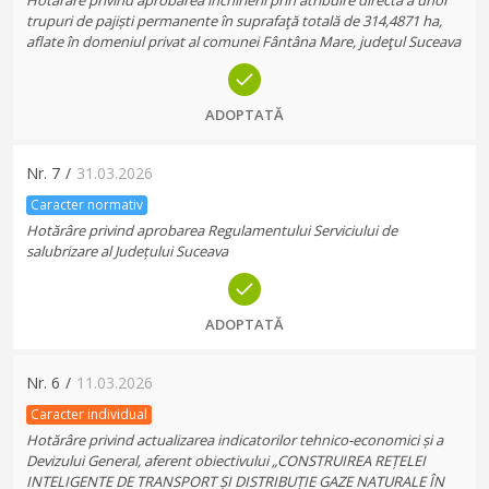
Hotărâre privind aprobarea închirierii prin atribuire directă a unor
trupuri de pajiști permanente în suprafaţă totală de 314,4871 ha,
aflate în domeniul privat al comunei Fântâna Mare, judeţul Suceava
ADOPTATĂ
Nr.
7
/
31.03.2026
Caracter normativ
Hotărâre privind aprobarea Regulamentului Serviciului de
salubrizare al Județului Suceava
ADOPTATĂ
Nr.
6
/
11.03.2026
Caracter individual
Hotărâre privind actualizarea indicatorilor tehnico-economici și a
Devizului General, aferent obiectivului „CONSTRUIREA REȚELEI
INTELIGENTE DE TRANSPORT ȘI DISTRIBUȚIE GAZE NATURALE ÎN