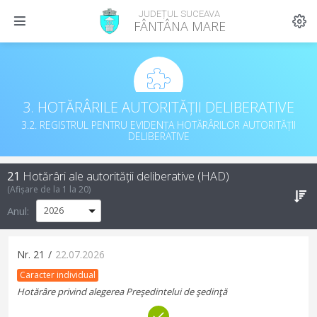
JUDEȚUL SUCEAVA
FÂNTÂNA MARE
3. HOTĂRÂRILE AUTORITĂȚII DELIBERATIVE
3.2. REGISTRUL PENTRU EVIDENȚA HOTĂRÂRILOR AUTORITĂȚII
DELIBERATIVE
21
Hotărâri ale autorității deliberative (HAD)
(Afișare de la
1
la
20
)
Anul:
Nr.
21
/
22.07.2026
Caracter individual
Hotărâre privind alegerea Preşedintelui de şedinţă