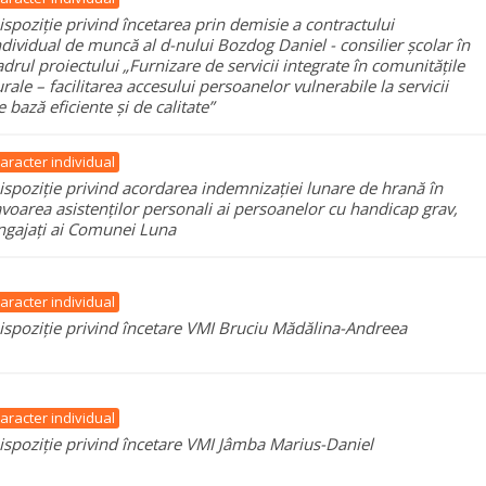
ispoziție privind încetarea prin demisie a contractului
ndividual de muncă al d-nului Bozdog Daniel - consilier școlar în
adrul proiectului „Furnizare de servicii integrate în comunitățile
urale – facilitarea accesului persoanelor vulnerabile la servicii
e bază eficiente și de calitate”
aracter individual
ispoziție privind acordarea indemnizației lunare de hrană în
avoarea asistenților personali ai persoanelor cu handicap grav,
ngajați ai Comunei Luna
aracter individual
ispoziție privind încetare VMI Bruciu Mădălina-Andreea
aracter individual
ispoziție privind încetare VMI Jâmba Marius-Daniel