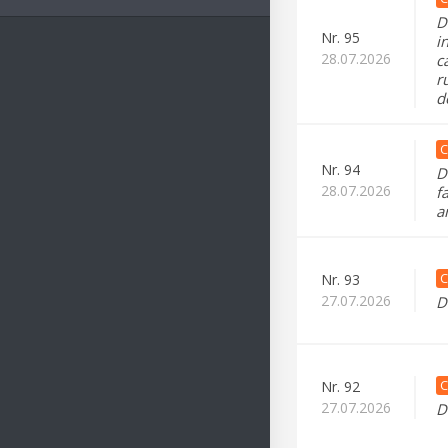
D
Nr.
95
i
28.07.2026
c
r
d
C
Nr.
94
D
28.07.2026
f
a
C
Nr.
93
27.07.2026
D
C
Nr.
92
27.07.2026
D