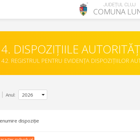
JUDEȚUL CLUJ
COMUNA
LU
4. DISPOZIȚIILE AUTORITĂȚ
4.2. REGISTRUL PENTRU EVIDENȚA DISPOZIȚIILOR AU
Anul:
enumire dispoziție
aracter individual