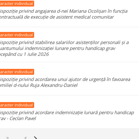
aracter individual
ispoziție privind angajarea d-nei Mariana Ocolișan în funcția
ontractuală de execuție de asistent medical comunitar
aracter individual
ispoziție privind stabilirea salariilor asistenților personali și a
uantumului indemnizației lunare pentru handicap grav
ncepând cu 1 iulie 2026
aracter individual
ispoziție privind acordarea unui ajutor de urgență în favoarea
amiliei d-nului Ruja Alexandru-Daniel
aracter individual
ispoziție privind acordare indemnizație lunară pentru handicap
rav - Ceclan Pavel
chevron_right