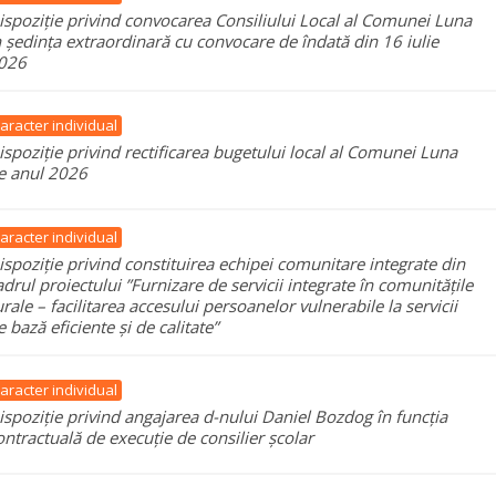
ispoziție privind convocarea Consiliului Local al Comunei Luna
n ședința extraordinară cu convocare de îndată din 16 iulie
026
aracter individual
ispoziție privind rectificarea bugetului local al Comunei Luna
e anul 2026
aracter individual
ispoziție privind constituirea echipei comunitare integrate din
adrul proiectului ”Furnizare de servicii integrate în comunitățile
urale – facilitarea accesului persoanelor vulnerabile la servicii
e bază eficiente și de calitate”
aracter individual
ispoziție privind angajarea d-nului Daniel Bozdog în funcția
ontractuală de execuție de consilier școlar