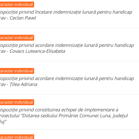
aracter individual
ispoziție privind încetare indemnizație lunară pentru handicap
rav - Ceclan Pavel
aracter individual
ispoziție privind acordare indemnizație lunară pentru handicap
rav - Covacs Luteanca-Elisabeta
aracter individual
ispoziție privind acordare indemnizație lunară pentru handicap
rav - Țilea Adriana
aracter individual
ispoziție privind constituirea echipei de implementare a
roiectului ”Dotarea sediului Primăriei Comunei Luna, Județul
luj”
aracter individual