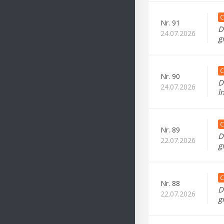
C
Nr.
91
D
24.07.2026
g
C
Nr.
90
D
24.07.2026
î
C
Nr.
89
D
22.07.2026
g
C
Nr.
88
D
22.07.2026
g