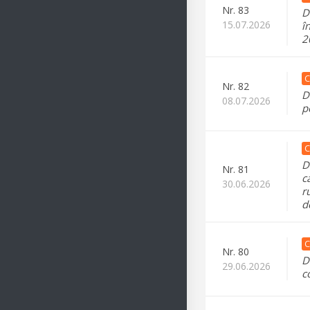
Nr.
83
D
15.07.2026
î
2
C
Nr.
82
D
08.07.2026
p
C
D
Nr.
81
c
30.06.2026
r
d
C
Nr.
80
D
29.06.2026
c