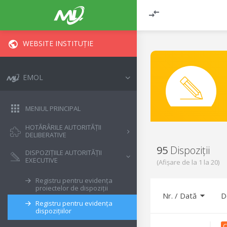
WEBSITE INSTITUȚIE
EMOL
MENIUL PRINCIPAL
HOTĂRÂRILE AUTORITĂȚII
DELIBERATIVE
95
Dispoziții
DISPOZIȚIILE AUTORITĂȚII
EXECUTIVE
(Afișare de la
1
la
20
)
Registru pentru evidența
proiectelor de dispoziții
Nr.
/
Dată
D
Registru pentru evidența
dispozițiilor
C