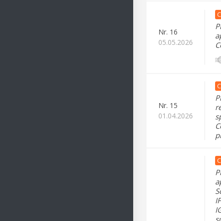
C
P
Nr.
16
a
05.05.2026
C
C
P
Nr.
15
r
01.04.2026
s
C
p
C
P
a
S
I
I
s