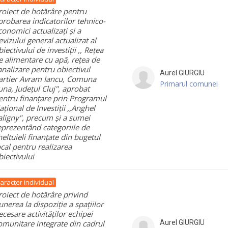
roiect de hotărâre pentru
probarea indicatorilor tehnico-
conomici actualizați și a
evizului general actualizat al
biectivului de investiții ,, Rețea
e alimentare cu apă, rețea de
analizare pentru obiectivul
Aurel
GIURGIU
artier Avram Iancu, Comuna
Primarul comunei
una, Județul Cluj", aprobat
entru finanțare prin Programul
ațional de Investiții ,,Anghel
aligny", precum și a sumei
eprezentând categoriile de
heltuieli finanțate din bugetul
ocal pentru realizarea
biectivului
aracter individual
roiect de hotărâre privind
unerea la dispoziție a spațiilor
ecesare activităților echipei
omunitare integrate din cadrul
Aurel
GIURGIU