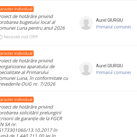
aracter individual
roiect de hotărâre privind
Aurel
GIURGIU
probarea bugetului local al
Primarul comunei
omunei Luna pentru anul 2026
Necesită viză CFPP
aracter individual
roiect de hotărâre privind
eorganizarea aparatului de
Aurel
GIURGIU
pecialitate al Primarului
Primarul comunei
omunei Luna, în conformitate cu
revederile OUG nr. 7/2026
aracter individual
roiect de hotărâre privind
probarea solicitării prelungirii
crisorii de garanție de la FGCR
FN SA nr.
G173301066/13.10.2017 în
umă de 1.440.211,00 lei în