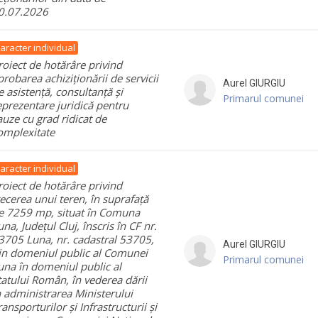
0.07.2026
aracter individual
roiect de hotărâre privind
probarea achiziționării de servicii
Aurel
GIURGIU
e asistență, consultanță și
Primarul comunei
eprezentare juridică pentru
auze cu grad ridicat de
omplexitate
aracter individual
roiect de hotărâre privind
recerea unui teren, în suprafață
e 7259 mp, situat în Comuna
una, Județul Cluj, înscris în CF nr.
3705 Luna, nr. cadastral 53705,
Aurel
GIURGIU
in domeniul public al Comunei
Primarul comunei
una în domeniul public al
tatului Român, în vederea dării
n administrarea Ministerului
ransporturilor și Infrastructurii și