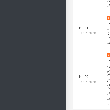
c
d
C
P
Nr.
21
i
16.06.2026
C
i
s
C
P
a
p
d
Nr.
20
p
18.05.2026
r
î
d
l
C