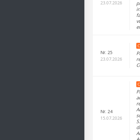
23.07.2026
p
i
f
v
e
C
Nr.
25
P
23.07.2026
r
C
C
P
a
r
A
Nr.
24
s
15.07.2026
S
d
A
A