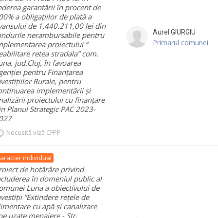
ederea garantării în procent de
00% a obligațiilor de plată a
vansului de 1.440.211,00 lei din
Aurel
GIURGIU
ondurile nerambursabile pentru
Primarul comunei
mplementarea proiectului “
eabilitare retea stradala” com.
una, jud.Cluj, în favoarea
genției pentru Finanțarea
nvestițiilor Rurale, pentru
ontinuarea implementării și
inalizării proiectului cu finanțare
in Planul Strategic PAC 2023-
027
Necesită viză CFPP
aracter individual
roiect de hotărâre privind
ncluderea în domeniul public al
omunei Luna a obiectivului de
nvestiții ”Extindere rețele de
limentare cu apă și canalizare
pe uzate menajere - Str.