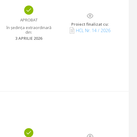
APROBAT
Proiect finalizat cu
:
în ședința extraordinară
HCL Nr.
14
/
2026
din
:
3 APRILIE 2026