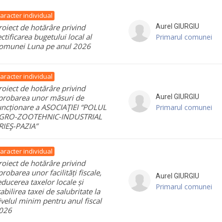
aracter individual
roiect de hotărâre privind
Aurel
GIURGIU
ectificarea bugetului local al
Primarul comunei
omunei Luna pe anul 2026
aracter individual
roiect de hotărâre privind
probarea unor măsuri de
Aurel
GIURGIU
uncționare a ASOCIAŢIEI “POLUL
Primarul comunei
GRO-ZOOTEHNIC-INDUSTRIAL
RIEŞ-PAZIA”
aracter individual
roiect de hotărâre privind
probarea unor facilități fiscale,
Aurel
GIURGIU
educerea taxelor locale și
Primarul comunei
tabilirea taxei de salubritate la
ivelul minim pentru anul fiscal
026