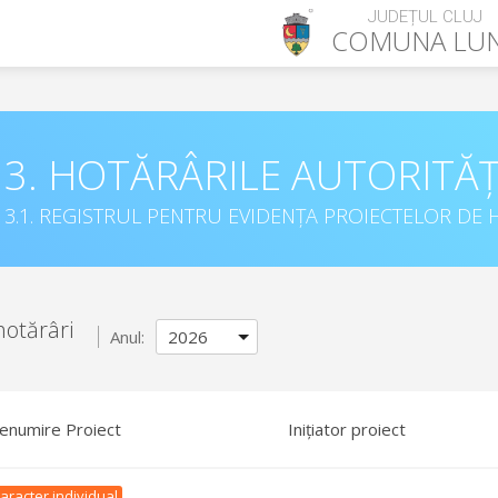
JUDEȚUL CLUJ
COMUNA
LU
3. HOTĂRÂRILE AUTORITĂȚ
3.1. REGISTRUL PENTRU EVIDENȚA PROIECTELOR DE H
hotărâri
Anul:
enumire Proiect
Inițiator proiect
aracter individual