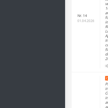
v
1
a
Nr.
14
f
01.04.2026
i
R
L
A
I
c
f
d
2
C
P
i
C
i
a
a