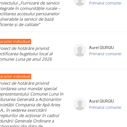
roiectului „Furnizare de servicii
Primarul comunei
ntegrate în comunitățile rurale –
acilitarea accesului persoanelor
ulnerabile la servicii de bază
ficiente și de calitate”
aracter individual
roiect de hotărâre privind
Aurel
GIURGIU
ectificarea bugetului local al
Primarul comunei
omunei Luna pe anul 2026
aracter individual
roiect de hotărâre privind
cordarea unui mandat special
eprezentantului Comunei Luna în
dunarea Generală a Acționarilor
Aurel
GIURGIU
ocietății Compania de Apă Arieș
Primarul comunei
.A., în vederea exercitării
repturilor de acționar în cadrul
dunării Generale Ordinare a
cționarilor din data de