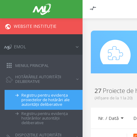
WEBSITE INSTITUȚIE
EMOL
MENIUL PRINCIPAL
HOTĂRÂRILE AUTORITĂȚII
DELIBERATIVE
27
Proiecte de 
Registru pentru evidența
(Afișare de la
1
la
20
)
proiectelor de hotărâri ale
autorității deliberative
Registru pentru evidența
Nr. / Dată
D
hotărârilor autorității
deliberative
DISPOZIȚIILE AUTORITĂȚII
C