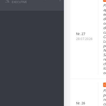
EXECUTIVE
P
a
e
d
o
d
c
Nr.
27
C
28.07.2026
L
p
N
S
r
c
l
o
C
P
p
n
Nr.
26
c