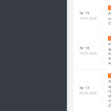
C
Nr.
19
P
18.05.2026
r
C
C
P
Nr.
18
a
18.05.2026
f
A
A
C
P
a
Nr.
17
r
05.05.2026
s
n
2