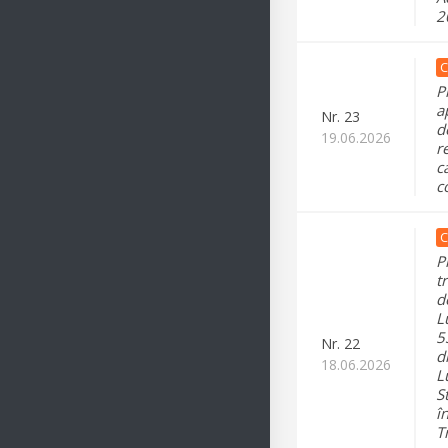
2
C
P
a
Nr.
23
d
19.06.2026
r
c
c
C
P
t
d
L
5
Nr.
22
d
18.06.2026
L
S
î
T