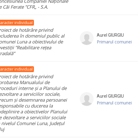
oncesiunea Companiei Naționale
e Căi Ferate ”CFR„ - S.A.
aracter individual
roiect de hotărâre privind
ncluderea în domeniul public al
Aurel
GIURGIU
omunei Luna a obiectivului de
Primarul comunei
nvestiții ”Reabilitare rețea
tradală”
aracter individual
roiect de hotărâre privind
probarea Manualului de
roceduri interne și a Planului de
ezvoltare a serviciilor sociale,
Aurel
GIURGIU
recum și desemnarea persoanei
Primarul comunei
esponsabile cu ducerea la
ndeplinire a obiectivelor Planului
e dezvoltare a serviciilor sociale
a nivelul Comunei Luna, Județul
luj