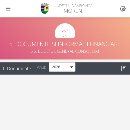
JUDEȚUL DÂMBOVIȚA
MORENI
5. DOCUMENTE ȘI INFORMAȚII FINANCIARE
5.5. BUGETUL GENERAL CONSOLIDAT
Anul:
0
Documente