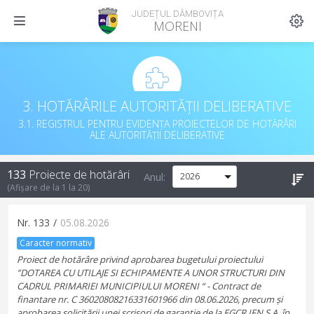
JUDEȚUL DÂMBOVIȚA
MORENI
3. HOTĂRÂRILE AUTORITĂȚII DELIBERATIVE
3.1. REGISTRUL PENTRU EVIDENȚA PROIECTELOR DE HOTĂRÂRI
ALE AUTORITĂȚII DELIBERATIVE
133
Proiecte de hotărâri
Anul:
(Afișare de la
1
la
20
)
Nr.
133
/
05.08.2026
Caracter normativ
Proiect de hotărâre privind aprobarea bugetului proiectului
”DOTAREA CU UTILAJE SI ECHIPAMENTE A UNOR STRUCTURI DIN
CADRUL PRIMARIEI MUNICIPIULUI MORENI “ - Contract de
finantare nr. C 36020808216331601966 din 08.06.2026, precum și
aprobarea solicitării unei scrisori de garanție de la FGCR IFN S.A. în