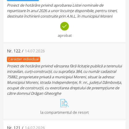
Proiect de hotărâre privind aprobarea Listei nominale de
repartizare în anul 2026 a unor locuinţe disponibile, pentru tineri,
destinate închirierii construite prin A.N.L. în municipiul Moreni
aprobat
Nr.
122
/
14.07.2026
Caracter individual
Proiect de hotărâre privind vânzarea fără licitație publică a terenului
intravilan, curți-construcții, cu suprafața 384, cu număr cadastral
75882, proprietate privată a municipiul Moreni, situat la adresa:
Municipiul Moreni, strada Independenței, fr. nr., județul Dâmbovița,
ocupat de construcții, cu exercitarea dreptului de preempțiune de
către domnul Drăgan Gheorghe
la compartimentul de resort
Nr.
121
/
14.07.2026