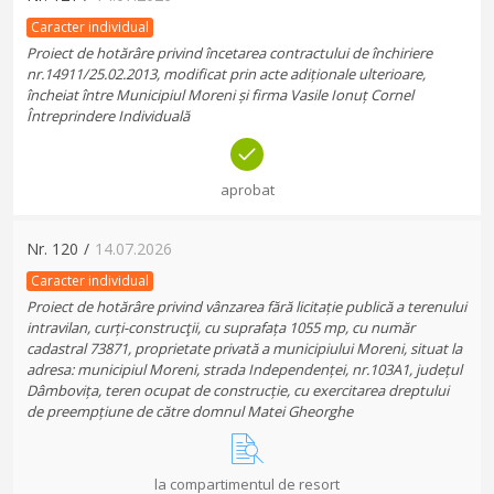
Caracter individual
Proiect de hotărâre privind încetarea contractului de închiriere
nr.14911/25.02.2013, modificat prin acte adiționale ulterioare,
încheiat între Municipiul Moreni și firma Vasile Ionuț Cornel
Întreprindere Individuală
aprobat
Nr.
120
/
14.07.2026
Caracter individual
Proiect de hotărâre privind vânzarea fără licitație publică a terenului
intravilan, curți-construcţii, cu suprafața 1055 mp, cu număr
cadastral 73871, proprietate privată a municipiului Moreni, situat la
adresa: municipiul Moreni, strada Independenței, nr.103A1, județul
Dâmbovița, teren ocupat de construcție, cu exercitarea dreptului
de preempțiune de către domnul Matei Gheorghe
la compartimentul de resort