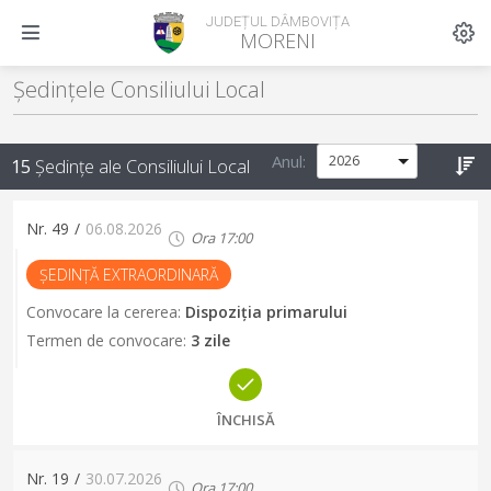
JUDEȚUL DÂMBOVIȚA
MORENI
Ședințele Consiliului Local
Anul:
15
Ședințe ale Consiliului Local
Nr.
49
/
06.08.2026
Ora
17:00
ȘEDINȚĂ EXTRAORDINARĂ
Convocare la cererea
:
Dispoziția primarului
Termen de convocare
:
3 zile
ÎNCHISĂ
Nr.
19
/
30.07.2026
Ora
17:00