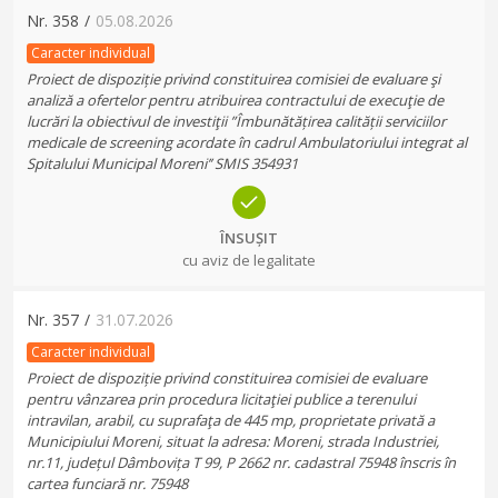
Nr.
358
/
05.08.2026
Caracter individual
Proiect de dispoziție privind constituirea comisiei de evaluare şi
analiză a ofertelor pentru atribuirea contractului de execuţie de
lucrări la obiectivul de investiţii ”Îmbunătățirea calității serviciilor
medicale de screening acordate în cadrul Ambulatoriului integrat al
Spitalului Municipal Moreni’’ SMIS 354931
ÎNSUȘIT
cu aviz de legalitate
Nr.
357
/
31.07.2026
Caracter individual
Proiect de dispoziție privind constituirea comisiei de evaluare
pentru vânzarea prin procedura licitaţiei publice a terenului
intravilan, arabil, cu suprafaţa de 445 mp, proprietate privată a
Municipiului Moreni, situat la adresa: Moreni, strada Industriei,
nr.11, județul Dâmbovița T 99, P 2662 nr. cadastral 75948 înscris în
cartea funciară nr. 75948