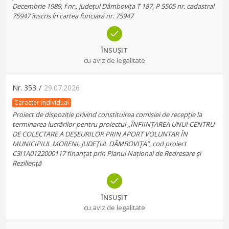
Decembrie 1989, f nr., județul Dâmbovița T 187, P 5505 nr. cadastral
75947 înscris în cartea funciară nr. 75947
ÎNSUȘIT
cu aviz de legalitate
Nr.
353
/
29.07.2026
Caracter individual
Proiect de dispoziție privind constituirea comisiei de recepţie la
terminarea lucrărilor pentru proiectul ,,ÎNFIINȚAREA UNUI CENTRU
DE COLECTARE A DEȘEURILOR PRIN APORT VOLUNTAR ÎN
MUNICIPIUL MORENI, JUDEȚUL DÂMBOVIŢA”, cod proiect
C3I1A0122000117 finanţat prin Planul Național de Redresare şi
Rezilienţă
ÎNSUȘIT
cu aviz de legalitate