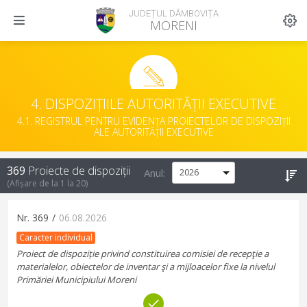
JUDEȚUL DÂMBOVIȚA
MORENI
4. DISPOZIȚIILE AUTORITĂȚII EXECUTIVE
4.1. REGISTRUL PENTRU EVIDENȚA PROIECTELOR DE DISPOZIȚII
ALE AUTORITĂȚII EXECUTIVE
369
Proiecte de dispoziții
Anul:
(Afișare de la
1
la
20
)
Nr.
369
/
06.08.2026
Caracter individual
Proiect de dispoziție privind constituirea comisiei de recepţie a
materialelor, obiectelor de inventar şi a mijloacelor fixe la nivelul
Primăriei Municipiului Moreni