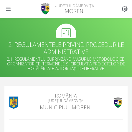
JUDEȚUL DÂMBOVIȚA
MORENI
2. REGULAMENTELE PRIVIND PROCEDURILE
ADMINISTRATIVE
2.1. REGULAMENTUL CUPRINZÂND MĂSURILE METODOLOGICE,
ORGANIZATORICE, TERMENELE ȘI CIRCULAȚIA PROIECTELOR DE
HOTĂRÂRI ALE AUTORITĂȚII DELIBERATIVE
ROMÂNIA
JUDEȚUL DÂMBOVIȚA
MUNICIPIUL MORENI