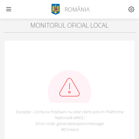
ROMÂNIA
MONITORUL OFICIAL LOCAL
Excepție - Comuna Peștișani nu este client activ în Platforma
Națională eMOL!
Error code: generalexceptionmessage
#0 {main}