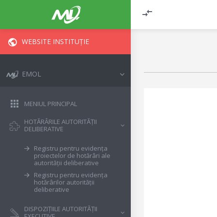
WEBSITE INSTITUȚIE
EMOL
MENIUL PRINCIPAL
HOTĂRÂRILE AUTORITĂȚII
DELIBERATIVE
Registru pentru evidența
proiectelor de hotărâri ale
autorității deliberative
Registru pentru evidența
hotărârilor autorității
deliberative
DISPOZIȚIILE AUTORITĂȚII
EXECUTIVE