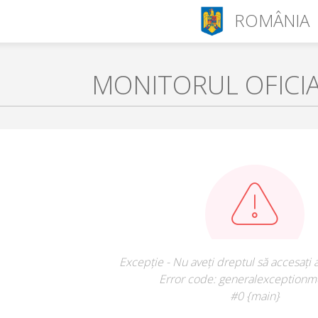
ROMÂNIA
MONITORUL OFICI
Excepție - Nu aveți dreptul să accesați 
Error code: generalexceptionm
#0 {main}