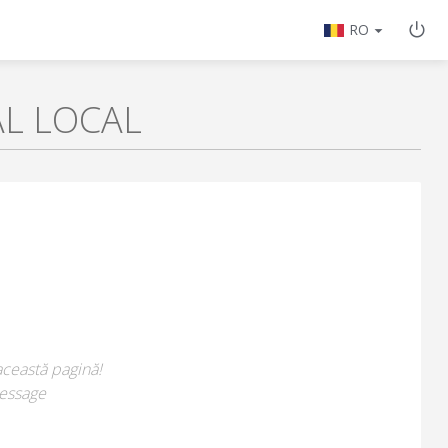
RO
AL LOCAL
această pagină!
essage