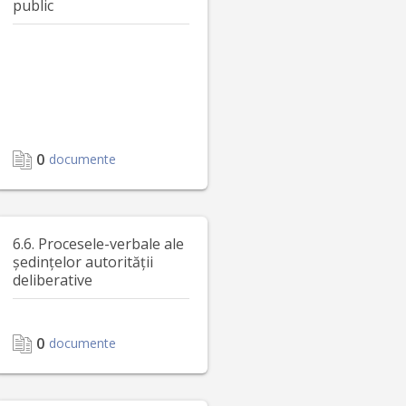
public
0
documente
6.6. Procesele-verbale ale
ședințelor autorității
deliberative
0
documente