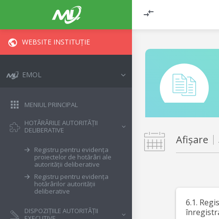
WEBSITE INSTITUȚIE
EMOL
MENIUL PRINCIPAL
HOTĂRÂRILE AUTORITĂȚII
DELIBERATIVE
Afișare
Registru pentru evidența
proiectelor de hotărâri ale
autorității deliberative
Registru pentru evidența
hotărârilor autorității
deliberative
6.1. Regi
DISPOZIȚIILE AUTORITĂȚII
înregistr
EXECUTIVE