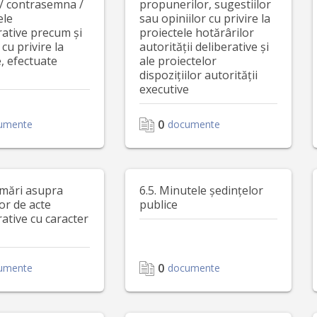
/ contrasemna /
propunerilor, sugestiilor
ele
sau opiniilor cu privire la
rative precum și
proiectele hotărârilor
 cu privire la
autorității deliberative și
e, efectuate
ale proiectelor
dispozițiilor autorității
executive
0
umente
documente
rmări asupra
6.5. Minutele ședințelor
or de acte
publice
ative cu caracter
0
umente
documente