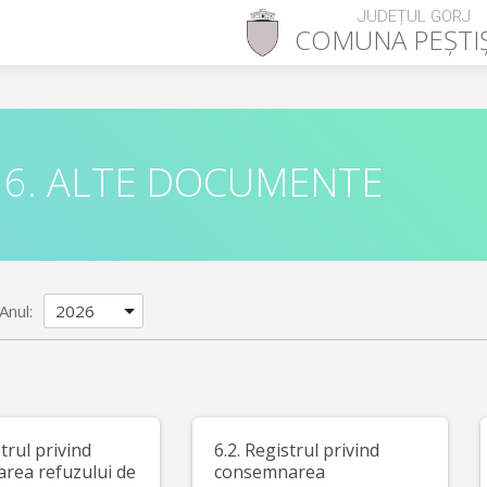
JUDEȚUL GORJ
COMUNA
PEȘTI
6. ALTE DOCUMENTE
Anul:
strul privind
6.2. Registrul privind
area refuzului de
consemnarea