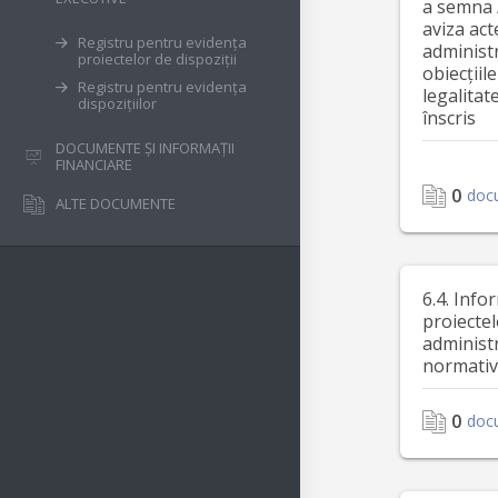
a semna 
aviza act
Registru pentru evidența
administ
proiectelor de dispoziții
obiecțiile
Registru pentru evidența
legalitat
dispozițiilor
înscris
DOCUMENTE ȘI INFORMAȚII
FINANCIARE
0
doc
ALTE DOCUMENTE
6.4. Info
proiectel
administr
normativ
0
doc