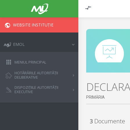
WEBSITE INSTITUȚIE
EMOL
MENIUL PRINCIPAL
HOTĂRÂRILE AUTORITĂȚII
DELIBERATIVE
DECLARAȚ
DISPOZIȚIILE AUTORITĂȚII
EXECUTIVE
PRIMĂRIA
3
Documente