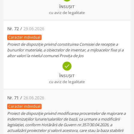
ÎNSUȘIT
cu aviz de legalitate
Nr.
72
/
29.06.2026
Caracter individual
Proiect de dispoziție privind constituirea Comisiei de recepție a
bunurilor materiale, a obiectelor de inventar, a mijloacelor fixe și a
altor valori la nivelul comunei Provița de Jos
ÎNSUȘIT
cu aviz de legalitate
Nr.
71
/
26.06.2026
Caracter individual
Proiect de dispoziție privind modificarea procentelor de majorare a
indemnizațiilor lunare/salariilor de bază, ca urmare a modificării
legislației, conform Hotărârii de Guvern nr.357/30.04.2026, a
actualizării proiectelor și valorii acestora, care stau la baza stabilirii