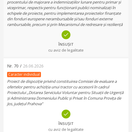
procentului de majorare a indemnizațiilor lunare pentru primar și
viceprimar, respectiv pentru funcționarii publici nominalizați în
echipele de proiecte, pentru implementarea proiectelor finanțate
din fonduri europene nerambursabile și/sau fonduri externe
rambursabile, precum și prin Mecanismul de redresare și reziliență
ÎNSUȘIT
cu aviz de legalitate
Nr.
70
/
26.06.2026
Caracter individual
Proiect de dispoziție privind constituirea Comisiei de evaluare a
ofertelor pentru achiziția unui tractor cu accesorii în cadrul
Proiectului ,,Dotarea Serviciului Voluntar pentru Situații de Urgență
și Administrarea Domeniului Public și Privat în Comuna Provița de
Jos, județul Prahova”
ÎNSUȘIT
cu aviz de legalitate