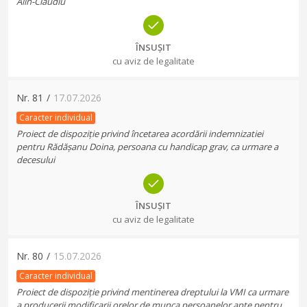
Alin-Claudiu
ÎNSUȘIT
cu aviz de legalitate
Nr.
81
/
17.07.2026
Caracter individual
Proiect de dispoziție privind încetarea acordării indemnizatiei
pentru Rădășanu Doina, persoana cu handicap grav, ca urmare a
decesului
ÎNSUȘIT
cu aviz de legalitate
Nr.
80
/
15.07.2026
Caracter individual
Proiect de dispoziție privind mentinerea dreptului la VMI ca urmare
a producerii modificarii orelor de munca persoanelor apte pentru