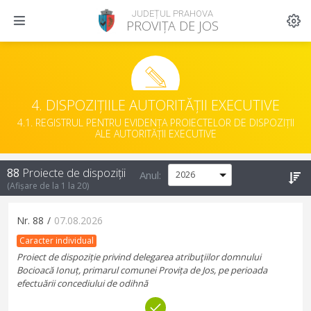
JUDEȚUL PRAHOVA
PROVIȚA DE JOS
4. DISPOZIȚIILE AUTORITĂȚII EXECUTIVE
4.1. REGISTRUL PENTRU EVIDENȚA PROIECTELOR DE DISPOZIȚII
ALE AUTORITĂȚII EXECUTIVE
88
Proiecte de dispoziții
Anul:
(Afișare de la
1
la
20
)
Nr.
88
/
07.08.2026
Caracter individual
Proiect de dispoziție privind delegarea atribuţiilor domnului
Bocioacă Ionuț, primarul comunei Provița de Jos, pe perioada
efectuării concediului de odihnă