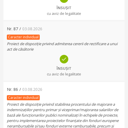
ÎNSUȘIT
cu aviz de legalitate
Nr.
87
/
03.08.2026
Caracter individual
Proiect de dispoziție privind admiterea cererii de rectificare a unui
act de căsătorie
ÎNSUȘIT
cu aviz de legalitate
Nr.
86
/
03.08.2026
Caracter individual
Proiect de dispoziție privind stabilirea procentului de majorare a
indemnizațiilor pentru primar și viceprimar/majorarea salariilor de
bază ale funcționarilor publici nominalizați în echipele de proiecte,
pentru implementarea proiectelor finanțate din fonduri europene
nerambursabile și/sau fonduri externe rambursabile, precum și