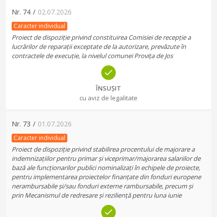
Nr.
74
/
02.07.2026
Caracter individual
Proiect de dispoziție privind constituirea Comisiei de recepție a
lucrărilor de reparații exceptate de la autorizare, prevăzute în
contractele de execuție, la nivelul comunei Provița de Jos
ÎNSUȘIT
cu aviz de legalitate
Nr.
73
/
01.07.2026
Caracter individual
Proiect de dispoziție privind stabilirea procentului de majorare a
indemnizațiilor pentru primar și viceprimar/majorarea salariilor de
bază ale funcționarilor publici nominalizați în echipele de proiecte,
pentru implementarea proiectelor finanțate din fonduri europene
nerambursabile și/sau fonduri externe rambursabile, precum și
prin Mecanismul de redresare și reziliență pentru luna iunie