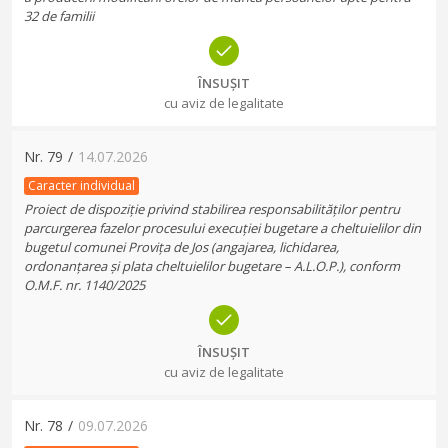
32 de familii
ÎNSUȘIT
cu aviz de legalitate
Nr.
79
/
14.07.2026
Caracter individual
Proiect de dispoziție privind stabilirea responsabilităților pentru
parcurgerea fazelor procesului execuției bugetare a cheltuielilor din
bugetul comunei Provița de Jos (angajarea, lichidarea,
ordonanțarea și plata cheltuielilor bugetare – A.L.O.P.), conform
O.M.F. nr. 1140/2025
ÎNSUȘIT
cu aviz de legalitate
Nr.
78
/
09.07.2026