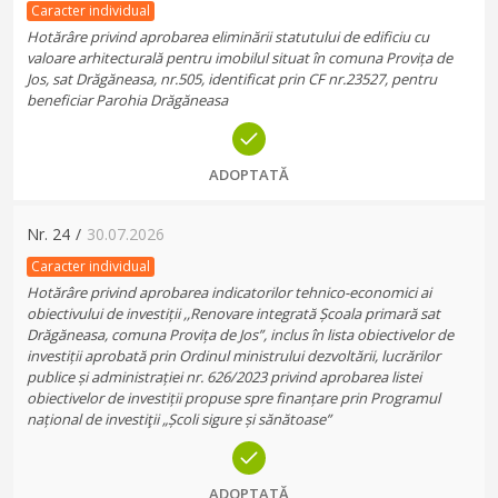
Caracter individual
Hotărâre privind aprobarea eliminării statutului de edificiu cu
valoare arhitecturală pentru imobilul situat în comuna Provița de
Jos, sat Drăgăneasa, nr.505, identificat prin CF nr.23527, pentru
beneficiar Parohia Drăgăneasa
ADOPTATĂ
Nr.
24
/
30.07.2026
Caracter individual
Hotărâre privind aprobarea indicatorilor tehnico-economici ai
obiectivului de investiții ,,Renovare integrată Școala primară sat
Drăgăneasa, comuna Provița de Jos”, inclus în lista obiectivelor de
investiții aprobată prin Ordinul ministrului dezvoltării, lucrărilor
publice și administrației nr. 626/2023 privind aprobarea listei
obiectivelor de investiții propuse spre finanțare prin Programul
național de investiţii „Școli sigure și sănătoase”
ADOPTATĂ