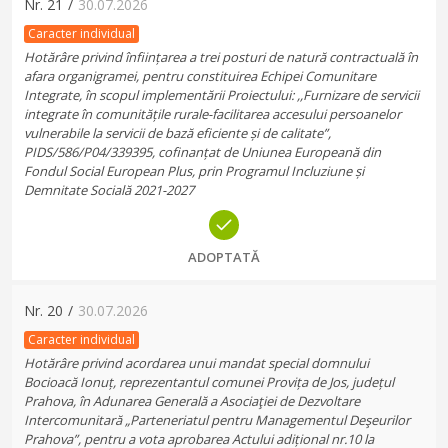
Nr.
21
/
30.07.2026
Caracter individual
Hotărâre privind înființarea a trei posturi de natură contractuală în
afara organigramei, pentru constituirea Echipei Comunitare
Integrate, în scopul implementării Proiectului: ,,Furnizare de servicii
integrate în comunitățile rurale-facilitarea accesului persoanelor
vulnerabile la servicii de bază eficiente și de calitate”,
PIDS/586/P04/339395, cofinanțat de Uniunea Europeană din
Fondul Social European Plus, prin Programul Incluziune și
Demnitate Socială 2021-2027
ADOPTATĂ
Nr.
20
/
30.07.2026
Caracter individual
Hotărâre privind acordarea unui mandat special domnului
Bocioacă Ionuț, reprezentantul comunei Provița de Jos, județul
Prahova, în Adunarea Generală a Asociaţiei de Dezvoltare
Intercomunitară „Parteneriatul pentru Managementul Deşeurilor
Prahova”, pentru a vota aprobarea Actului adițional nr.10 la