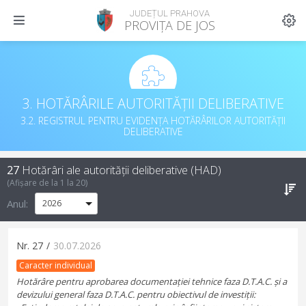
JUDEȚUL PRAHOVA
PROVIȚA DE JOS
3. HOTĂRÂRILE AUTORITĂȚII DELIBERATIVE
3.2. REGISTRUL PENTRU EVIDENȚA HOTĂRÂRILOR AUTORITĂȚII
DELIBERATIVE
27
Hotărâri ale autorității deliberative (HAD)
(Afișare de la
1
la
20
)
Anul:
Nr.
27
/
30.07.2026
Caracter individual
Hotărâre pentru aprobarea documentației tehnice faza D.T.A.C. și a
devizului general faza D.T.A.C. pentru obiectivul de investiții: