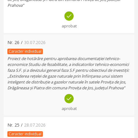
Prahova”
aprobat
Nr.
26
/
30.07.2026
Caracter individual
Proiect de hotărâre pentru aprobarea documentației tehnico-
economice Studiu de fezabilitate, a indicatorilor tehnico-economici
faza S.F. și a devizului general faza S.F pentru obiectivul de investiții:
,,Extinderea rețelei de gaze naturale prin înființarea unui sistem
inteligent de distribuție a gazelor naturale în satele Provița de Jos,
Drăgăneasa și Piatra din comuna Provița de Jos, județul Prahova”
aprobat
Nr.
25
/
28.07.2026
Caracter individual