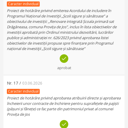
Caracter individual
Proiect de hotărâre privind emiterea Acordului de includere în
Programul Național de Investiţii „Școli sigure și sănătoase” a
obiectivului de investiții: ,,Renovare integrată Școala primară sat
Drăgăneasa, comuna Provița de Jos”, inclus în lista obiectivelor de
investiții aprobată prin Ordinul ministrului dezvoltării, lucrărilor
publice și administrației nr. 626/2023 privind aprobarea listei
obiectivelor de investiții propuse spre finanțare prin Programul
național de investiţii „Școli sigure și sănătoase”
aprobat
Nr.
17
/
03.06.2026
Caracter individual
Proiect de hotărâre privind aprobarea atribuirii directe și aprobarea
încheierii unor contracte de închiriere pentru suprafețele de pajiști
(pășuni și fânețe) ce fac parte din patrimoniul privat al comunei
Provița de Jos