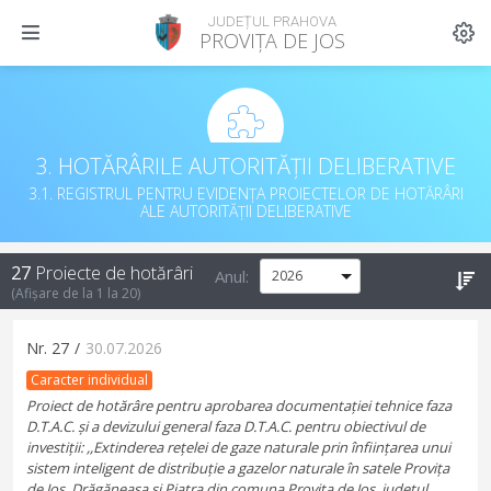
JUDEȚUL PRAHOVA
PROVIȚA DE JOS
3. HOTĂRÂRILE AUTORITĂȚII DELIBERATIVE
3.1. REGISTRUL PENTRU EVIDENȚA PROIECTELOR DE HOTĂRÂRI
ALE AUTORITĂȚII DELIBERATIVE
27
Proiecte de hotărâri
Anul:
(Afișare de la
1
la
20
)
Nr.
27
/
30.07.2026
Caracter individual
Proiect de hotărâre pentru aprobarea documentației tehnice faza
D.T.A.C. și a devizului general faza D.T.A.C. pentru obiectivul de
investiții: ,,Extinderea rețelei de gaze naturale prin înființarea unui
sistem inteligent de distribuție a gazelor naturale în satele Provița
de Jos, Drăgăneasa și Piatra din comuna Provița de Jos, județul