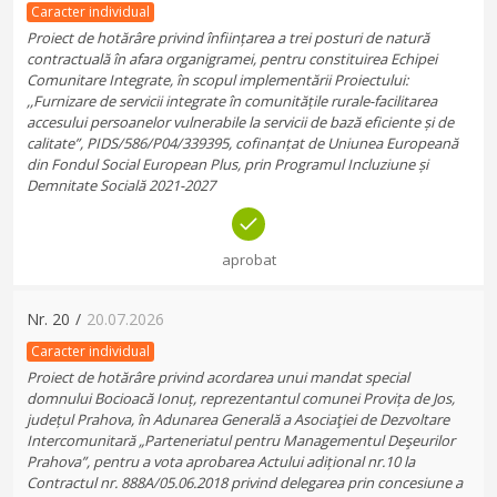
Caracter individual
Proiect de hotărâre privind înființarea a trei posturi de natură
contractuală în afara organigramei, pentru constituirea Echipei
Comunitare Integrate, în scopul implementării Proiectului:
,,Furnizare de servicii integrate în comunitățile rurale-facilitarea
accesului persoanelor vulnerabile la servicii de bază eficiente și de
calitate”, PIDS/586/P04/339395, cofinanțat de Uniunea Europeană
din Fondul Social European Plus, prin Programul Incluziune și
Demnitate Socială 2021-2027
aprobat
Nr.
20
/
20.07.2026
Caracter individual
Proiect de hotărâre privind acordarea unui mandat special
domnului Bocioacă Ionuț, reprezentantul comunei Provița de Jos,
județul Prahova, în Adunarea Generală a Asociaţiei de Dezvoltare
Intercomunitară „Parteneriatul pentru Managementul Deşeurilor
Prahova”, pentru a vota aprobarea Actului adițional nr.10 la
Contractul nr. 888A/05.06.2018 privind delegarea prin concesiune a