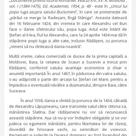
„Documente privind istoria României. Veacul XIV, XV. A. Moldova”,
vol. I (1384-1475), Ed. Academiei, 1954, p. 48
- este în „
Uricul lui
popa Iuga asupra satului Buciumeni
”, în care se pomenește de
„părăul ce merge la Radeșani, lîngă Stăniga”. Aceasta datează
din 16 februarie 1424, din vremea în care Alexandru cel Bun
face o danie sfetnicului său, popa Iuga. Actul este întărit de
Ștefan al II-lea, fiul lui Alexandru, care la 24 aprilie 1434 mai dă în
stăpânire popii Iuga și alte sate, inclusiv Rădășeni, cu porunca
„nimeni să nu clintească dania noastră”.
Multă vreme, calea comercială ce ducea de la prima capitală a
Moldovei, Baia, la cetatea de Scaun a Sucevei a trecut prin
Rădășeni, conferind satului avantaje economice și chiar o
anumită importanță. În anul 1467, în păduricea din vatra satului,
s-au adăpostit o parte din arcașii lui Ștefan cel Mare, pentru a
împiedica o eventuală năvălire a dușmanului, dinspre Baia, către
Suceava.
În anul 1558, dania e clintită (și porunca de la 1434, călcată)
de Alexandru Lăpușneanu, care transmite satul către ctitoria sa,
mănăstirea Slatina. Dar rădășenenii nu vor să recunoască
această stăpânire. Așa că nu-și vor îndeplini obligațiile și se vor
judeca cu egumenii mănăstirii, pentru libertatea lor de răzeși,
dovedită de hrisoave vechi, cu semnături de voievozi.
Reclamații și judecăți la Divanul domnesc au fost începând din