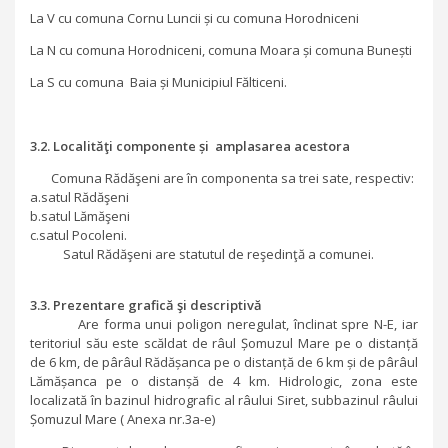
La V cu comuna Cornu Luncii și cu comuna Horodniceni
La N cu comuna Horodniceni, comuna Moara și comuna Bunești
La S cu comuna Baia și Municipiul Fălticeni.
3.2. Localităţi componente și amplasarea acestora
Comuna Rădăşeni are în componenta sa trei sate, respectiv:
a.satul Rădăşeni
b.satul Lămăşeni
c.satul Pocoleni.
Satul Rădăşeni are statutul de reşedinţă a comunei.
3.3. Prezentare grafică şi descriptivă
Are forma unui poligon neregulat, înclinat spre N-E, iar
teritoriul său este scăldat de râul Șomuzul Mare pe o distanță
de 6 km, de pârâul Rădășanca pe o distanță de 6 km și de pârâul
Lămășanca pe o distanșă de 4 km. Hidrologic, zona este
localizată în bazinul hidrografic al râului Siret, subbazinul râului
Șomuzul Mare ( Anexa nr.3a-e)