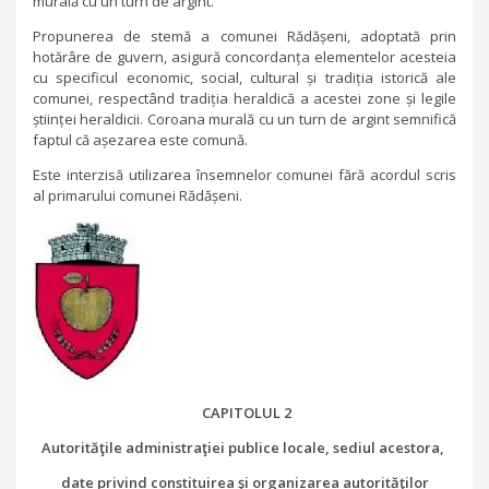
murală cu un turn de argint.
Propunerea de stemă a comunei Rădășeni, adoptată prin
hotărâre de guvern, asigură concordanța elementelor acesteia
cu specificul economic, social, cultural și tradiția istorică ale
comunei, respectând tradiția heraldică a acestei zone și legile
științei heraldicii. Coroana murală cu un turn de argint semnifică
faptul că așezarea este comună.
Este interzisă utilizarea însemnelor comunei fără acordul scris
al primarului comunei Rădășeni.
CAPITOLUL 2
Autorităţile administraţiei publice locale, sediul acestora,
date privind constituirea şi organizarea autorităţilor