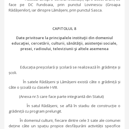
face pe DC Fundoaia, prin punctul Lovinescu (Groapa
Rădășenilor), iar dinspre Lămășeni, prin punctul Sasca.
CAPITOLUL 8
Date privitoare la principalele instituţii din domeniul
educaţiei, cercetării, culturii, sănătăţii, asistenţei sociale,
presei, radioului, televiziunii şi altele asemenea
Educația preșcolară și școlară se realizează în grădinițe și
școli.
În satele Rădășeni și Lămășeni există câte o grădiniță și
câte o școală cu clasele I-VIII.
(Anexa nr.5 care face parte integrantă din Statut)
În satul Rădășeni, se află în stadiu de construcție o
grădiniță cu program prelungit.
În domeniul culturii, fiecare dintre cele 3 sate ale comunei
deține câte un spațiu propice desfășurării activității specifice