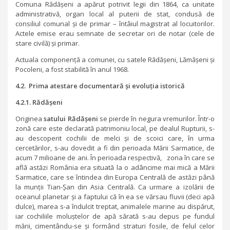
Comuna Rădășeni a apărut potrivit legii din 1864, ca unitate
administrativă, organ local al puterii de stat, condusă de
consiliul comunal și de primar – întâiul magistrat al locuitorilor.
Actele emise erau semnate de secretar ori de notar (cele de
stare civilă) și primar.
Actuala componență a comunei, cu satele Rădășeni, Lămășeni și
Pocoleni, a fost stabilită în anul 1968.
4.2. Prima atestare documentară și evoluția istorică
4.2.1.
Rădășeni
Originea
satului Rădășeni
se pierde în negura vremurilor. Într-o
zonă care este declarată patrimoniu local, pe dealul Rupturii, s-
au descoperit cochilii de melci și de scoici care, în urma
cercetărilor, s-au dovedit a fi din perioada Mării Sarmatice, de
acum 7 milioane de ani. În perioada respectivă, zona în care se
află astăzi România era situată la o adâncime mai mică a Mării
Sarmatice, care se întindea din Europa Centrală de astăzi până
la munții Tian-Șan din Asia Centrală. Ca urmare a izolării de
oceanul planetar și a faptului că în ea se vărsau fluvii (deci apă
dulce), marea s-a îndulcit treptat, animalele marine au dispărut,
iar cochiliile moluștelor de apă sărată s-au depus pe fundul
mării, cimentându-se și formând straturi fosile, de felul celor