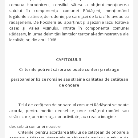
comuna Horodniceni, consiliul sătesc a obținut menținerea
satului în componența comunei Rădășeni, menționând
legăturile strânse, de rudenie, pe care „cei de la iaz” le aveau cu
rădășenenii. De Pocoleni au aparținut și așezările Iazu (câteva
case) și Valea Vișinului, intrate în componența comunei
Rădășeni, în urma delimitării limitelor teritorial-administrative ale
localităților, din anul 1968.
CAPITOLUL 5
Criteriile potrivit cărora se poate conferi și retrage
persoanelor fizice române sau străine calitatea de cetățean
de onoare
Titlul de cetățean de onoare al comunei Rădășeni se poate
acorda, pentru merite deosebite, unor cetățeni români sau
străini care, prin întreaga lor activitate, au creat o imagine
deosebită comunei noastre.
Criteriile pentru acordarea titlului de cetățean de onoare a