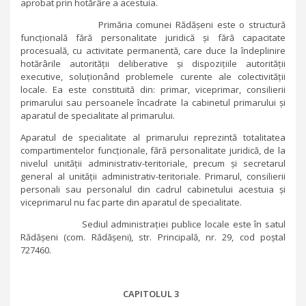
aprobat prin hotărâre a acestuia.
Primăria comunei Rădășeni este o structură
funcțională fără personalitate juridică și fără capacitate
procesuală, cu activitate permanentă, care duce la îndeplinire
hotărârile autorității deliberative și dispozițiile autorității
executive, soluționând problemele curente ale colectivității
locale. Ea este constituită din: primar, viceprimar, consilierii
primarului sau persoanele încadrate la cabinetul primarului și
aparatul de specialitate al primarului.
Aparatul de specialitate al primarului reprezintă totalitatea
compartimentelor funcționale, fără personalitate juridică, de la
nivelul unității administrativ-teritoriale, precum și secretarul
general al unității administrativ-teritoriale. Primarul, consilierii
personali sau personalul din cadrul cabinetului acestuia și
viceprimarul nu fac parte din aparatul de specialitate.
Sediul administrației publice locale este în satul
Rădășeni (com. Rădășeni), str. Principală, nr. 29, cod poștal
727460.
CAPITOLUL 3