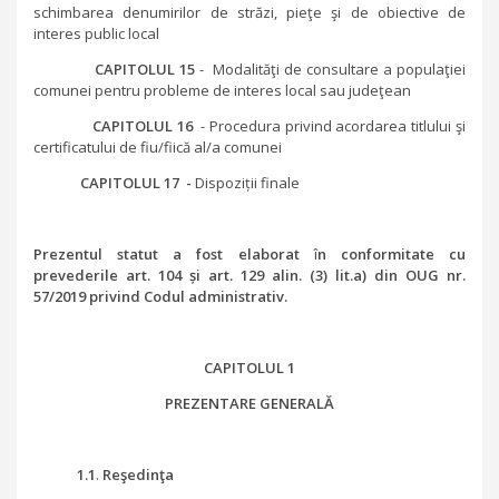
schimbarea denumirilor de străzi, pieţe şi de obiective de
interes public local
CAPITOLUL 15
- Modalităţi de consultare a populaţiei
comunei pentru probleme de interes local sau judeţean
CAPITOLUL 16
- Procedura privind acordarea titlului şi
certificatului de fiu/fiică al/a comunei
CAPITOLUL 17 -
Dispoziții finale
Prezentul statut a fost elaborat
î
n conformitate cu
prevederile art. 104 și art. 129 alin. (3) lit.a) din OUG nr.
57/2019 privind Codul administrativ.
CAPITOLUL 1
PREZENTARE GENERALĂ
1.1
.
Reşedinţa