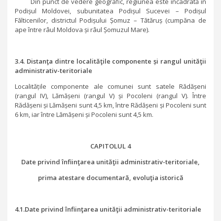
Din punct de vedere geografic, regiunea este încadrată în
Podișul Moldovei, subunitatea Podișul Sucevei – Podișul
Fălticenilor, districtul Podișului Șomuz – Tătăruș (cumpăna de
ape între râul Moldova și râul Șomuzul Mare).
3.4. Distanţa dintre localităţile componente și rangul unităţii
administrativ-teritoriale
Localitățile componente ale comunei sunt satele Rădășeni
(rangul IV), Lămășeni (rangul V) și Pocoleni (rangul V). Între
Rădășeni și Lămășeni sunt 4,5 km, între Rădășeni și Pocoleni sunt
6 km, iar între Lămășeni și Pocoleni sunt 4,5 km.
CAPITOLUL 4
Date privind înfiinţarea unităţii administrativ-teritoriale,
prima atestare documentară, evoluţia istorică
4.1.Date privind înfiinţarea unităţii administrativ-teritoriale