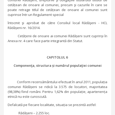
comunei Rădăşeni, drepturile şi obligaţiile titularului titlului de
cetățean de onoare al comunei, precum şi cazurile în care se
poate retrage titlul de cetățean de onoare al comunei sunt
cuprinse într-un Regulament special
întocmit şi aprobat de către Consiliul local Rădăşeni - HCL
Rădășeni nr. 16/2014.
Cetățenii de onoare ai comunei Rădășeni sunt cuprinși în
Anexa nr. 4 care face parte integrantă din Statut.
CAPITOLUL 6
Componenţa, structura și numărul populaţiei comunei
Conform recensământului efectuat în anul 2011, populația
comunei Rădășeni se ridică la 3.575 de locuitori, majoritatea
(98,38%) fiind români. Pentru 1,62% din populație, apartenența
etnică nu este cunoscută.
Defalcată pe fiecare localitate, situația se prezintă astfel:
Rădășeni – 2.255 loc.