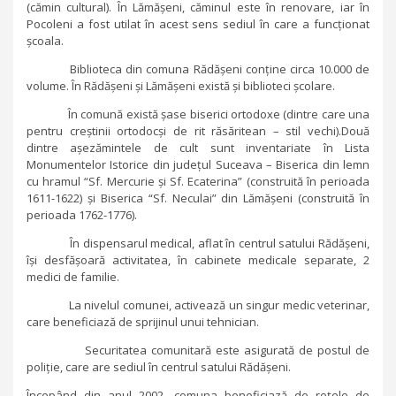
(cămin cultural). În Lămășeni, căminul este în renovare, iar în
Pocoleni a fost utilat în acest sens sediul în care a funcționat
școala.
Biblioteca din comuna Rădășeni conține circa 10.000 de
volume. În Rădășeni și Lămășeni există și biblioteci școlare.
În comună există șase biserici ortodoxe (dintre care una
pentru creștinii ortodocși de rit răsăritean – stil vechi).Două
dintre așezămintele de cult sunt inventariate în Lista
Monumentelor Istorice din județul Suceava – Biserica din lemn
cu hramul “Sf. Mercurie și Sf. Ecaterina” (construită în perioada
1611-1622) și Biserica “Sf. Neculai” din Lămășeni (construită în
perioada 1762-1776).
În dispensarul medical, aflat în centrul satului Rădășeni,
își desfășoară activitatea, în cabinete medicale separate, 2
medici de familie.
La nivelul comunei, activează un singur medic veterinar,
care beneficiază de sprijinul unui tehnician.
Securitatea comunitară este asigurată de postul de
poliție, care are sediul în centrul satului Rădășeni.
Începând din anul 2002, comuna beneficiază de rețele de