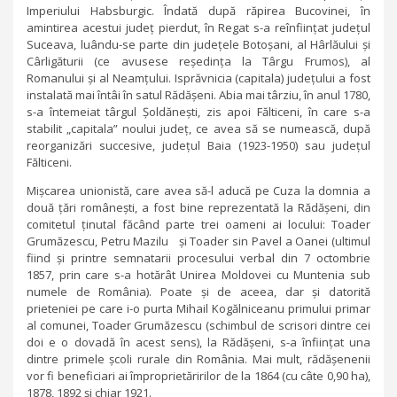
Imperiului Habsburgic. Îndată după răpirea Bucovinei, în
amintirea acestui județ pierdut, în Regat s-a reînființat județul
Suceava, luându-se parte din județele Botoșani, al Hârlăului și
Cârligăturii (ce avusese reședința la Târgu Frumos), al
Romanului și al Neamțului. Isprăvnicia (capitala) județului a fost
instalată mai întâi în satul Rădășeni. Abia mai târziu, în anul 1780,
s-a întemeiat târgul Șoldănești, zis apoi Fălticeni, în care s-a
stabilit „capitala” noului județ, ce avea să se numească, după
reorganizări succesive, județul Baia (1923-1950) sau județul
Fălticeni.
Mișcarea unionistă, care avea să-l aducă pe Cuza la domnia a
două țări românești, a fost bine reprezentată la Rădășeni, din
comitetul ținutal făcând parte trei oameni ai locului: Toader
Grumăzescu, Petru Mazilu și Toader sin Pavel a Oanei (ultimul
fiind și printre semnatarii procesului verbal din 7 octombrie
1857, prin care s-a hotărât Unirea Moldovei cu Muntenia sub
numele de România). Poate și de aceea, dar și datorită
prieteniei pe care i-o purta Mihail Kogălniceanu primului primar
al comunei, Toader Grumăzescu (schimbul de scrisori dintre cei
doi e o dovadă în acest sens), la Rădășeni, s-a înființat una
dintre primele școli rurale din România. Mai mult, rădășenenii
vor fi beneficiari ai împroprietăririlor de la 1864 (cu câte 0,90 ha),
1878, 1892 și chiar 1921.