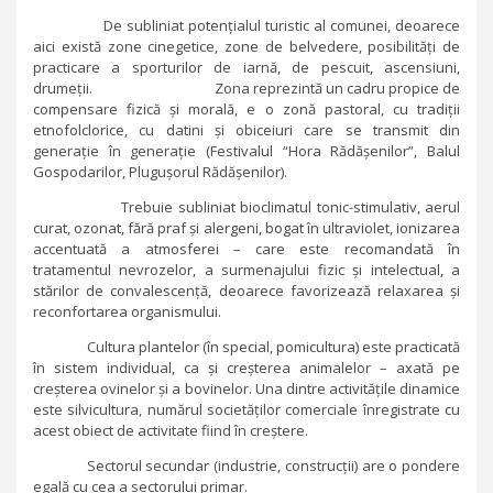
De subliniat potențialul turistic al comunei, deoarece
aici există zone cinegetice, zone de belvedere, posibilități de
practicare a sporturilor de iarnă, de pescuit, ascensiuni,
drumeții. Zona reprezintă un cadru propice de
compensare fizică și morală, e o zonă pastoral, cu tradiții
etnofolclorice, cu datini și obiceiuri care se transmit din
generație în generație (Festivalul “Hora Rădășenilor”, Balul
Gospodarilor, Plugușorul Rădășenilor).
Trebuie subliniat bioclimatul tonic-stimulativ, aerul
curat, ozonat, fără praf și alergeni, bogat în ultraviolet, ionizarea
accentuată a atmosferei – care este recomandată în
tratamentul nevrozelor, a surmenajului fizic și intelectual, a
stărilor de convalescență, deoarece favorizează relaxarea și
reconfortarea organismului.
Cultura plantelor (în special, pomicultura) este practicată
în sistem individual, ca și creșterea animalelor – axată pe
creșterea ovinelor și a bovinelor. Una dintre activitățile dinamice
este silvicultura, numărul societăților comerciale înregistrate cu
acest obiect de activitate fiind în creștere.
Sectorul secundar (industrie, construcții) are o pondere
egală cu cea a sectorului primar.