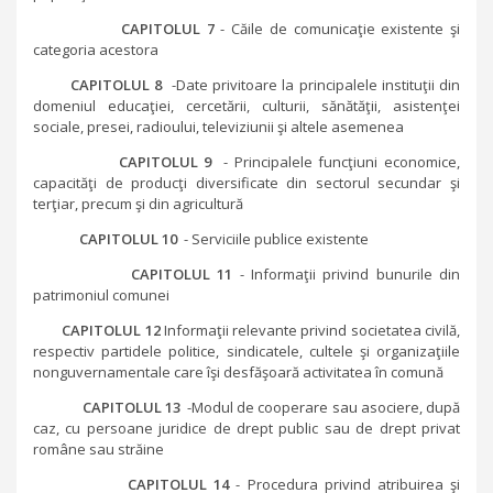
CAPITOLUL 7
- Căile de comunicaţie existente şi
categoria acestora
CAPITOLUL 8
-Date privitoare la principalele instituţii din
domeniul educaţiei, cercetării, culturii, sănătăţii, asistenţei
sociale, presei, radioului, televiziunii şi altele asemenea
CAPITOLUL 9
- Principalele funcţiuni economice,
capacităţi de producţi diversificate din sectorul secundar şi
terţiar, precum şi din agricultură
CAPITOLUL 10
- Serviciile publice existente
CAPITOLUL 11
- Informaţii privind bunurile din
patrimoniul comunei
CAPITOLUL 12
Informaţii relevante privind societatea civilă,
respectiv partidele politice, sindicatele, cultele şi organizaţiile
nonguvernamentale care îşi desfăşoară activitatea în comună
CAPITOLUL 13
-Modul de cooperare sau asociere, după
caz, cu persoane juridice de drept public sau de drept privat
române sau străine
CAPITOLUL 14
- Procedura privind atribuirea şi