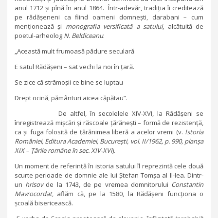
anul 1712 și pînă în anul 1864. Într-adevăr, tradiția îi creditează
pe rădășeneni ca fiind oameni domnești, darabani – cum
menționează și
monografia versificată a satului
, alcătuită de
poetul-arheolog
N. Beldiceanu
:
„Această mult frumoasă pădure seculară
E satul Rădășeni – sat vechi la noi în țară.
Se zice că strămoșii ce bine se luptau
Drept ocină, pământuri aicea căpătau”.
De altfel, în secolelele XIV-XVI, la Rădășeni se
înregistrează mișcări și răscoale țărănești – formă de rezistență,
ca și fuga folosită de țărănimea liberă a acelor vremi (v.
Istoria
României, Editura Academiei, București, vol. II/1962, p. 990, planșa
XIX – Țările române în sec. XIV-XVI
).
Un moment de referință în istoria satului îl reprezintă cele două
scurte perioade de domnie ale lui Ștefan Tomșa al II-lea. Dintr-
un
hrisov
de la 1743, de pe vremea domnitorului
Constantin
Mavrocordat
, aflăm că, pe la 1580, la Rădășeni funcționa o
școală bisericească.