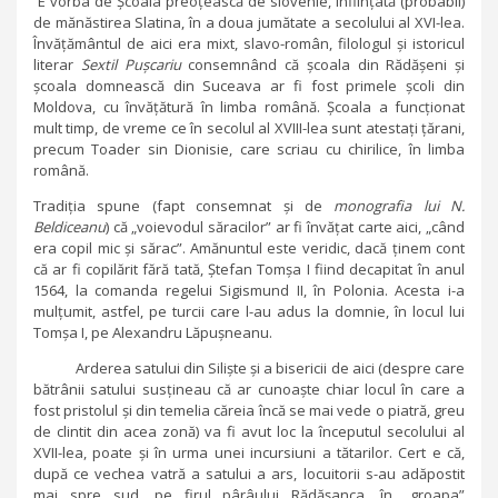
E vorba de Școala preoțească de slovenie, înființată (probabil)
de mănăstirea Slatina, în a doua jumătate a secolului al XVI-lea.
Învățământul de aici era mixt, slavo-român, filologul și istoricul
literar
Sextil Pușcariu
consemnând că școala din Rădășeni și
școala domnească din Suceava ar fi fost primele școli din
Moldova, cu învățătură în limba română. Școala a funcționat
mult timp, de vreme ce în secolul al XVIII-lea sunt atestați țărani,
precum Toader sin Dionisie, care scriau cu chirilice, în limba
română.
Tradiția spune (fapt consemnat și de
monografia lui N.
Beldiceanu
) că „voievodul săracilor” ar fi învățat carte aici, „când
era copil mic și sărac”. Amănuntul este veridic, dacă ținem cont
că ar fi copilărit fără tată, Ștefan Tomșa I fiind decapitat în anul
1564, la comanda regelui Sigismund II, în Polonia. Acesta i-a
mulțumit, astfel, pe turcii care l-au adus la domnie, în locul lui
Tomșa I, pe Alexandru Lăpușneanu.
Arderea satului din Siliște și a bisericii de aici (despre care
bătrânii satului susțineau că ar cunoaște chiar locul în care a
fost pristolul și din temelia căreia încă se mai vede o piatră, greu
de clintit din acea zonă) va fi avut loc la începutul secolului al
XVII-lea, poate și în urma unei incursiuni a tătarilor. Cert e că,
după ce vechea vatră a satului a ars, locuitorii s-au adăpostit
mai spre sud, pe firul pârâului Rădășanca, în „groapa”