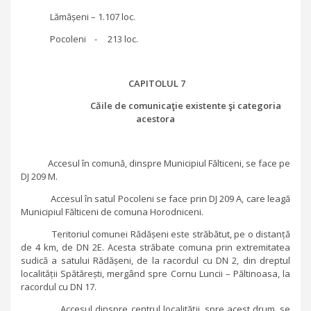
Lămășeni – 1.107 loc.
Pocoleni - 213 loc.
CAPITOLUL 7
Căile de comunicaţie existente şi categoria
acestora
Accesul în comună, dinspre Municipiul Fălticeni, se face pe
DJ 209 M.
Accesul în satul Pocoleni se face prin DJ 209 A, care leagă
Municipiul Fălticeni de comuna Horodniceni.
Teritoriul comunei Rădășeni este străbătut, pe o distanță
de 4 km, de DN 2E. Acesta străbate comuna prin extremitatea
sudică a satului Rădășeni, de la racordul cu DN 2, din dreptul
localității Spătărești, mergând spre Cornu Luncii – Păltinoasa, la
racordul cu DN 17.
Accesul dinspre centrul localității, spre acest drum, se