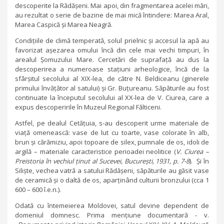
descoperite la Rădășeni. Mai apoi, din fragmentarea acelei mări,
au rezultat o serie de bazine de mai mică întindere: Marea Aral,
Marea Caspică și Marea Neagră.
Condițiile de climă temperată, solul prielnic și accesul la apă au
favorizat așezarea omului încă din cele mai vechi timpuri, în
arealul Șomuzului Mare. Cercetări de suprafață au dus la
descoperirea a numeroase stațiuni arheologice, încă de la
sfârșitul secolului al XIX-lea, de către N. Beldiceanu (ginerele
primului învățător al satului) și Gr. Buțureanu. Săpăturile au fost
continuate la începutul secolului al XX-lea de V. Ciurea, care a
expus descoperirile în Muzeul Regional Fălticeni.
Astfel, pe dealul Cetățuia, s-au descoperit urme materiale de
viață omenească: vase de lut cu toarte, vase colorate în alb,
brun și cărămiziu, apoi topoare de silex, pumnale de os, idoli de
argilă – materiale caracteristice perioadei neolitice (
V. Ciurea –
Preistoria în vechiul ținut al Sucevei, București, 1931, p. 7-8
). Și în
Siliște, vechea vatră a satului Rădășeni, săpăturile au găsit vase
de ceramică și o daltă de os, aparținând culturii bronzului (cca 1
600 – 600 î.e.n.).
Odată cu întemeierea Moldovei, satul devine dependent de
domeniul domnesc. Prima mențiune documentară - v.