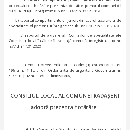
a) referat de aprobare privind necesitatea adoptării
proiectului de hotărâre prezentat de către primarul comunei d-l
Neculai PERJU înregistrat sub nr. 8087 din 30.12.2019
b) raportul compartimentului juridic din cadrul aparatului de
specialitate al primarului înregistrat sub nr.170 din 13.01.2020;
c) raportul de avizare al Comisiilor de specialitate ale
Consiliului local întâlnite în ședință comună, înregistrat sub nr.
277 din 17.01.2020.
În temeiul prevederilor art. 139 alin. (1)
coroborat cu art.
196 alin. (1) lit. a) din Ordonanța de urgență a Guvernului nr.
57/2019 privind Codul administrativ,
CONSILIUL LOCAL AL COMUNEI RĂDĂȘENI
adoptă prezenta hotărâre:
Art.1
. - Se aprobă Statutul Comunei Rădășeni, județul