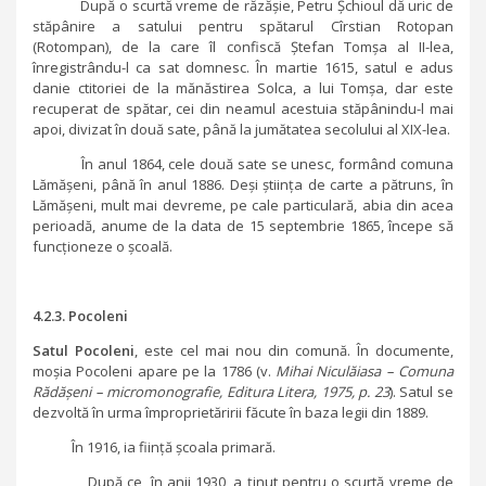
După o scurtă vreme de răzășie, Petru Șchioul dă uric de
stăpânire a satului pentru spătarul Cîrstian Rotopan
(Rotompan), de la care îl confiscă Ștefan Tomșa al II-lea,
înregistrându-l ca sat domnesc. În martie 1615, satul e adus
danie ctitoriei de la mănăstirea Solca, a lui Tomșa, dar este
recuperat de spătar, cei din neamul acestuia stăpânindu-l mai
apoi, divizat în două sate, până la jumătatea secolului al XIX-lea.
În anul 1864, cele două sate se unesc, formând comuna
Lămășeni, până în anul 1886. Deși știința de carte a pătruns, în
Lămășeni, mult mai devreme, pe cale particulară, abia din acea
perioadă, anume de la data de 15 septembrie 1865, începe să
funcționeze o școală.
4.2.3.
Pocoleni
Satul Pocoleni
, este cel mai nou din comună. În documente,
moșia Pocoleni apare pe la 1786 (v.
Mihai Niculăiasa – Comuna
Rădășeni – micromonografie, Editura Litera, 1975, p. 23
). Satul se
dezvoltă în urma împroprietăririi făcute în baza legii din 1889.
În 1916, ia ființă școala primară.
După ce, în anii 1930, a ținut pentru o scurtă vreme de