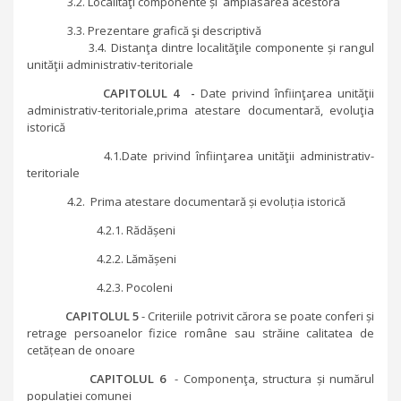
3.2. Localităţi componente și amplasarea acestora
3.3. Prezentare grafică şi descriptivă
3.4. Distanţa dintre localităţile componente și rangul
unităţii administrativ-teritoriale
CAPITOLUL 4 -
Date privind înfiinţarea unităţii
administrativ-teritoriale,prima atestare documentară, evoluţia
istorică
4.1.Date privind înfiinţarea unităţii administrativ-
teritoriale
4.2. Prima atestare documentară și evoluția istorică
4.2.1. Rădășeni
4.2.2. Lămășeni
4.2.3. Pocoleni
CAPITOLUL 5
- Criteriile potrivit cărora se poate conferi și
retrage persoanelor fizice române sau străine calitatea de
cetățean de onoare
CAPITOLUL 6
- Componenţa, structura și numărul
populaţiei comunei