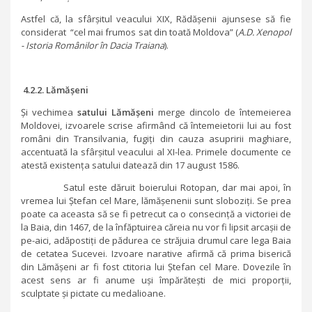
Astfel că, la sfârșitul veacului XIX, Rădășenii ajunsese să fie
considerat “cel mai frumos sat din toată Moldova” (
A.D. Xenopol
- Istoria Românilor în Dacia Traiana
).
4.2.2. Lămășeni
Și vechimea
satului Lămășeni
merge dincolo de întemeierea
Moldovei, izvoarele scrise afirmând că întemeietorii lui au fost
români din Transilvania, fugiți din cauza asupririi maghiare,
accentuată la sfârșitul veacului al XI-lea. Primele documente ce
atestă existența satului datează din 17 august 1586.
Satul este dăruit boierului Rotopan, dar mai apoi, în
vremea lui Ștefan cel Mare, lămășenenii sunt sloboziți. Se prea
poate ca aceasta să se fi petrecut ca o consecință a victoriei de
la Baia, din 1467, de la înfăptuirea căreia nu vor fi lipsit arcașii de
pe-aici, adăpostiți de pădurea ce străjuia drumul care lega Baia
de cetatea Sucevei. Izvoare narative afirmă că prima biserică
din Lămășeni ar fi fost ctitoria lui Ștefan cel Mare. Dovezile în
acest sens ar fi anume uși împărătești de mici proporții,
sculptate și pictate cu medalioane.