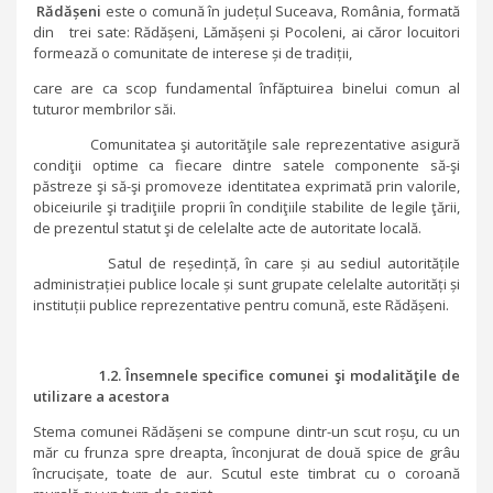
Rădășeni
este o comună în județul Suceava, România, formată
din trei sate: Rădășeni, Lămășeni și Pocoleni, ai căror locuitori
formează o comunitate de interese și de tradiții,
care are ca scop fundamental înfăptuirea binelui comun al
tuturor membrilor săi.
Comunitatea şi autorităţile sale reprezentative asigură
condiţii optime ca fiecare dintre satele componente să-şi
păstreze şi să-şi promoveze identitatea exprimată prin valorile,
obiceiurile şi tradiţiile proprii în condiţiile stabilite de legile ţării,
de prezentul statut şi de celelalte acte de autoritate locală.
Satul de reședință, în care și au sediul autoritățile
administrației publice locale și sunt grupate celelalte autorități și
instituții publice reprezentative pentru comună, este Rădășeni.
1.2. Însemnele specifice comunei şi modalităţile de
utilizare a acestora
Stema comunei Rădășeni se compune dintr-un scut roșu, cu un
măr cu frunza spre dreapta, înconjurat de două spice de grâu
încrucișate, toate de aur. Scutul este timbrat cu o coroană