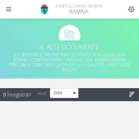
JUDEȚUL CARAȘ-SEVERIN
RAMNA
6. ALTE DOCUMENTE
6.1. REGISTRUL PRIVIND ÎNREGISTRAREA REFUZULUI DE A
SEMNA / CONTRASEMNA / AVIZA ACTELE ADMINISTRATIVE
PRECUM ȘI OBIECȚIILE CU PRIVIRE LA LEGALITATE, EFECTUATE
ÎNSCRIS
Anul
:
0
Înregistrări