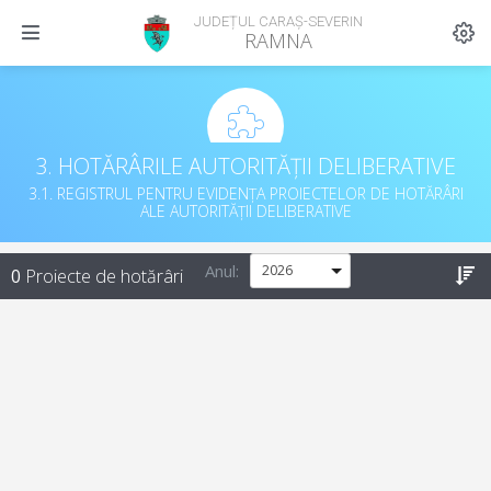
JUDEȚUL CARAȘ-SEVERIN
RAMNA
3. HOTĂRÂRILE AUTORITĂȚII DELIBERATIVE
3.1. REGISTRUL PENTRU EVIDENȚA PROIECTELOR DE HOTĂRÂRI
ALE AUTORITĂȚII DELIBERATIVE
Anul:
0
Proiecte de hotărâri