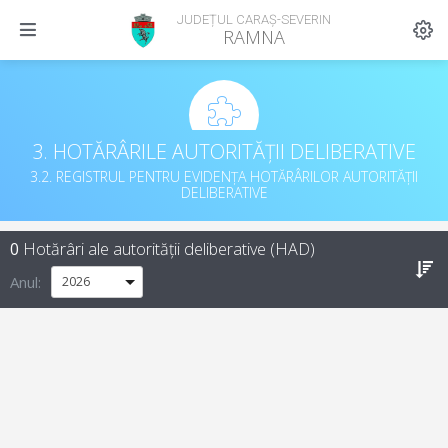
JUDEȚUL CARAȘ-SEVERIN
RAMNA
3. HOTĂRÂRILE AUTORITĂȚII DELIBERATIVE
3.2. REGISTRUL PENTRU EVIDENȚA HOTĂRÂRILOR AUTORITĂȚII
DELIBERATIVE
0
Hotărâri ale autorității deliberative (HAD)
Anul: