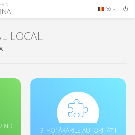
ERIN
MNA
RO
AL LOCAL
A
VIND
3. HOTĂRÂRILE AUTORITĂȚII