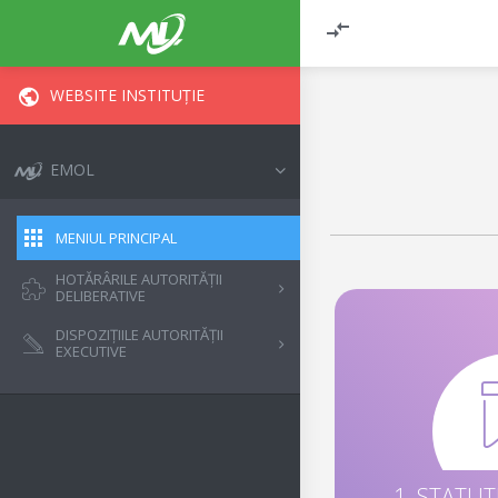
WEBSITE INSTITUȚIE
EMOL
MENIUL PRINCIPAL
HOTĂRÂRILE AUTORITĂȚII
DELIBERATIVE
DISPOZIȚIILE AUTORITĂȚII
EXECUTIVE
1. STATU