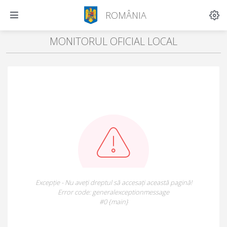
ROMÂNIA
MONITORUL OFICIAL LOCAL
Excepție - Nu aveți dreptul să accesați această pagină!
Error code: generalexceptionmessage
#0 {main}