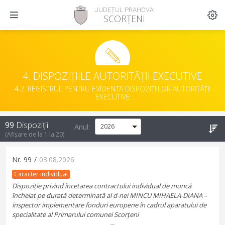
JUDEȚUL PRAHOVA
SCORȚENI
4. DISPOZIȚIILE AUTORITĂȚII EXECUTIVE
4.2. REGISTRUL PENTRU EVIDENȚA DISPOZIȚIILOR AUTORITĂȚII
EXECUTIVE
99
Dispoziții
Anul:
(Afișare de la
1
la
20
)
Nr.
99
/
03.08.2026
Caracter individual
Dispoziție privind încetarea contractului individual de muncă
încheiat pe durată determinată al d-nei MINCU MIHAELA-DIANA –
inspector implementare fonduri europene în cadrul aparatului de
specialitate al Primarului comunei Scorțeni