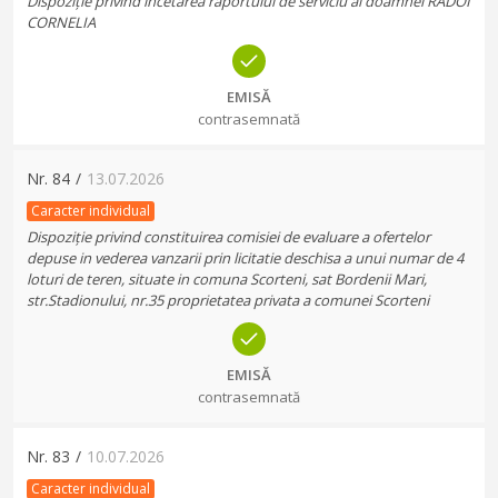
Dispoziție privind încetarea raportului de serviciu al doamnei RADOI
CORNELIA
EMISĂ
contrasemnată
Nr.
84
/
13.07.2026
Caracter individual
Dispoziție privind constituirea comisiei de evaluare a ofertelor
depuse in vederea vanzarii prin licitatie deschisa a unui numar de 4
loturi de teren, situate in comuna Scorteni, sat Bordenii Mari,
str.Stadionului, nr.35 proprietatea privata a comunei Scorteni
EMISĂ
contrasemnată
Nr.
83
/
10.07.2026
Caracter individual