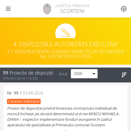
JUDEȚUL PRAHOVA
SCORȚENI
4. DISPOZIȚIILE AUTORITĂȚII EXECUTIVE
4.1. REGISTRUL PENTRU EVIDENȚA PROIECTELOR DE DISPOZIȚII
ALE AUTORITĂȚII EXECUTIVE
99
Proiecte de dispoziții
Anul:
(Afișare de la
1
la
20
)
Nr.
99
/
03.08.2026
Caracter individual
Proiect de dispoziție privind încetarea contractului individual de
muncă încheiat pe durată determinată al d-nei MINCU MIHAELA-
DIANA – inspector implementare fonduri europene în cadrul
aparatului de specialitate al Primarului comunei Scorțeni