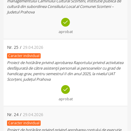
managementului Caminului Cultural Scorteni, institutie publica de
cultură din subordinea Consiliului Local al Comunei Scorteni –
Judetul Prahova
aprobat
Nr.
25
/
29.04.2026
Caracter individual
Proiect de hotărâre privind aprobarea Raportului privind activitatea
desfăşurată de către asistenţii personali ai persoanelor cu grad de
handicap grav, pentru semestrul II din anul 2025, la nivelul UAT
Scorțeni, județul Prahova
aprobat
Nr.
24
/
29.04.2026
Caracter individual
Proiect de hotărâre privind privind aprobarea contului de executie