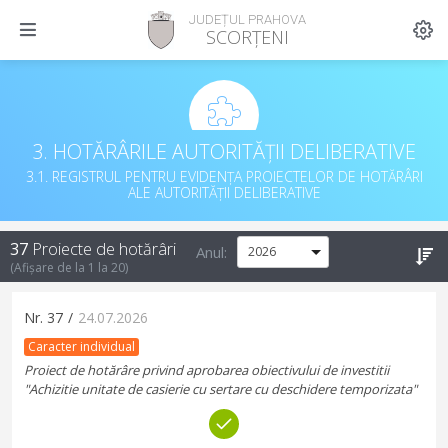
JUDEȚUL PRAHOVA
SCORȚENI
3. HOTĂRÂRILE AUTORITĂȚII DELIBERATIVE
3.1. REGISTRUL PENTRU EVIDENȚA PROIECTELOR DE HOTĂRÂRI
ALE AUTORITĂȚII DELIBERATIVE
37
Proiecte de hotărâri
Anul:
(Afișare de la
1
la
20
)
Nr.
37
/
24.07.2026
Caracter individual
Proiect de hotărâre privind aprobarea obiectivului de investitii
"Achizitie unitate de casierie cu sertare cu deschidere temporizata"