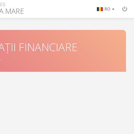
EȘ
A MARE
RO
ȚII FINANCIARE
Ă