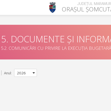
JUDEȚUL MARAMUR
ORAȘUL
ȘOMCUT
5. DOCUMENTE ȘI INFORMA
5.2. COMUNICĂRI CU PRIVIRE LA EXECUȚIA BUGETAR
Anul: