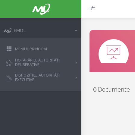
EMOL
MENIUL PRINCIPAL
HOTĂRÂRILE AUTORITĂȚII
DELIBERATIVE
DISPOZIȚIILE AUTORITĂȚII
EXECUTIVE
0
Documente