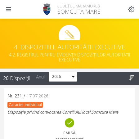
JUDEȚUL MARAMUREȘ
ȘOMCUTA MARE
4. DISPOZIȚIILE AUTORITĂȚII EXECUTIVE
4.2. REGISTRUL PENTRU EVIDENȚA DISPOZIȚIILOR AUTORITĂȚII
EXECUTIVE
Anul:
20
Dispoziții
Nr.
231
/
17.07.2026
Caracter individual
Dispoziție privind convocarea Consiliului local Șomcuta Mare
EMISĂ