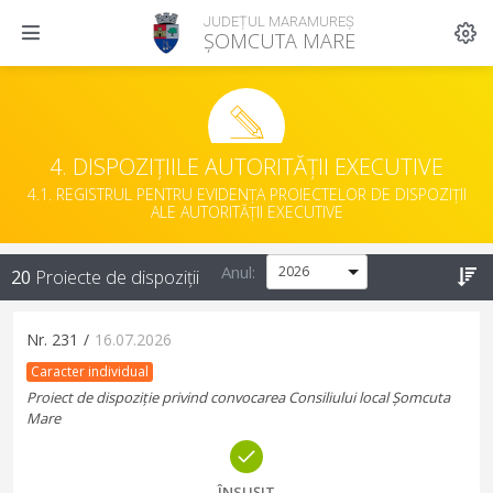
JUDEȚUL MARAMUREȘ
ȘOMCUTA MARE
4. DISPOZIȚIILE AUTORITĂȚII EXECUTIVE
4.1. REGISTRUL PENTRU EVIDENȚA PROIECTELOR DE DISPOZIȚII
ALE AUTORITĂȚII EXECUTIVE
Anul:
20
Proiecte de dispoziții
Nr.
231
/
16.07.2026
Caracter individual
Proiect de dispoziție privind convocarea Consiliului local Șomcuta
Mare
ÎNSUȘIT